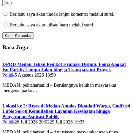
Beritahu saya akan tindak lanjut komentar melalui surel.
Beritahu saya akan tulisan baru melalui surel.
Baca Juga
DPRD Medan Tekan Pemkot Evaluasi Dishub, Fauzi Angkat
Isu Parkir, Lampu Jalan hingga Transparansi Proyek
Politik
5 Agustus 2026 13:50
MEDAN, pelitaharian.id – Berulangnya keluhan masyarakat
mengenai parkir…
Lokasi ke 2: Reses di Medan Amplas Dipadati Warga, Godfried
Lubis Soroti Kemudahan Layanan Kesehatan hingga
Penyerapan Aspirasi Publik
Politik
26 Juli 2026 20:02
29 Juli 2026 19:35
MEDAN, pelitaharian.id – Antusiasme masyarakat tetap tinggi