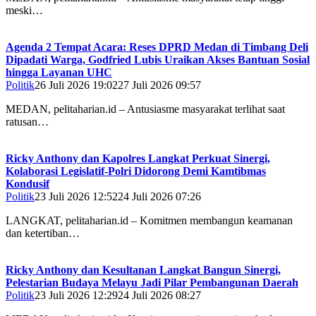
meski…
Agenda 2 Tempat Acara: Reses DPRD Medan di Timbang Deli
Dipadati Warga, Godfried Lubis Uraikan Akses Bantuan Sosial
hingga Layanan UHC
Politik
26 Juli 2026 19:02
27 Juli 2026 09:57
MEDAN, pelitaharian.id – Antusiasme masyarakat terlihat saat
ratusan…
Ricky Anthony dan Kapolres Langkat Perkuat Sinergi,
Kolaborasi Legislatif-Polri Didorong Demi Kamtibmas
Kondusif
Politik
23 Juli 2026 12:52
24 Juli 2026 07:26
LANGKAT, pelitaharian.id – Komitmen membangun keamanan
dan ketertiban…
Ricky Anthony dan Kesultanan Langkat Bangun Sinergi,
Pelestarian Budaya Melayu Jadi Pilar Pembangunan Daerah
Politik
23 Juli 2026 12:29
24 Juli 2026 08:27