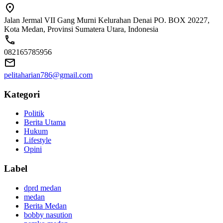
Jalan Jermal VII Gang Murni Kelurahan Denai PO. BOX 20227,
Kota Medan, Provinsi Sumatera Utara, Indonesia
082165785956
pelitaharian786@gmail.com
Kategori
Politik
Berita Utama
Hukum
Lifestyle
Opini
Label
dprd medan
medan
Berita Medan
bobby nasution