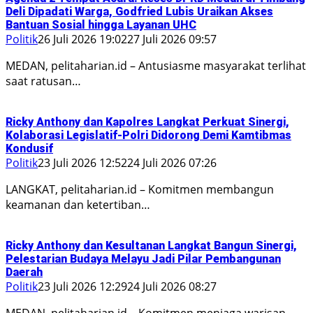
Deli Dipadati Warga, Godfried Lubis Uraikan Akses
Bantuan Sosial hingga Layanan UHC
Politik
26 Juli 2026 19:02
27 Juli 2026 09:57
MEDAN, pelitaharian.id – Antusiasme masyarakat terlihat
saat ratusan…
Ricky Anthony dan Kapolres Langkat Perkuat Sinergi,
Kolaborasi Legislatif-Polri Didorong Demi Kamtibmas
Kondusif
Politik
23 Juli 2026 12:52
24 Juli 2026 07:26
LANGKAT, pelitaharian.id – Komitmen membangun
keamanan dan ketertiban…
Ricky Anthony dan Kesultanan Langkat Bangun Sinergi,
Pelestarian Budaya Melayu Jadi Pilar Pembangunan
Daerah
Politik
23 Juli 2026 12:29
24 Juli 2026 08:27
MEDAN, pelitaharian.id – Komitmen menjaga warisan