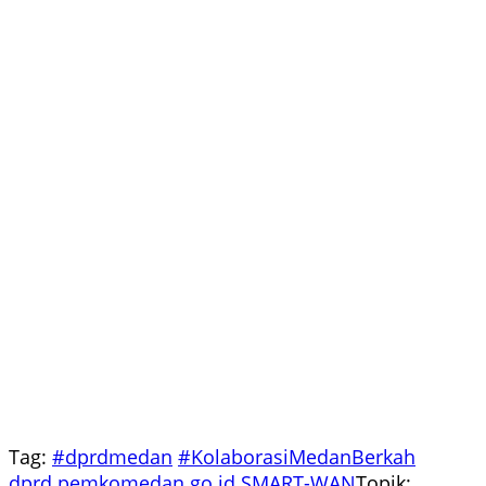
Tag:
#dprdmedan
#KolaborasiMedanBerkah
dprd.pemkomedan.go.id
SMART-WAN
Topik: