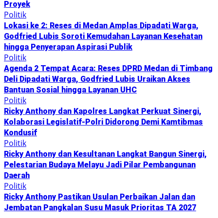
Proyek
Politik
Lokasi ke 2: Reses di Medan Amplas Dipadati Warga,
Godfried Lubis Soroti Kemudahan Layanan Kesehatan
hingga Penyerapan Aspirasi Publik
Politik
Agenda 2 Tempat Acara: Reses DPRD Medan di Timbang
Deli Dipadati Warga, Godfried Lubis Uraikan Akses
Bantuan Sosial hingga Layanan UHC
Politik
Ricky Anthony dan Kapolres Langkat Perkuat Sinergi,
Kolaborasi Legislatif-Polri Didorong Demi Kamtibmas
Kondusif
Politik
Ricky Anthony dan Kesultanan Langkat Bangun Sinergi,
Pelestarian Budaya Melayu Jadi Pilar Pembangunan
Daerah
Politik
Ricky Anthony Pastikan Usulan Perbaikan Jalan dan
Jembatan Pangkalan Susu Masuk Prioritas TA 2027