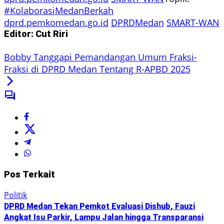
#KolaborasiMedanBerkah
dprd.pemkomedan.go.id
DPRDMedan
SMART-WAN
Editor: Cut Riri
Bobby Tanggapi Pemandangan Umum Fraksi-
Fraksi di DPRD Medan Tentang R-APBD 2025
Pos Terkait
Politik
DPRD Medan Tekan Pemkot Evaluasi Dishub, Fauzi
Angkat Isu Parkir, Lampu Jalan hingga Transparansi