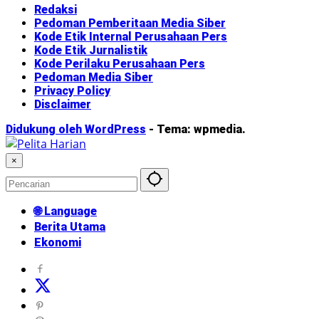
Redaksi
Pedoman Pemberitaan Media Siber
Kode Etik Internal Perusahaan Pers
Kode Etik Jurnalistik
Kode Perilaku Perusahaan Pers
Pedoman Media Siber
Privacy Policy
Disclaimer
Didukung oleh WordPress
-
Tema: wpmedia.
×
🌐 Language
Berita Utama
Ekonomi