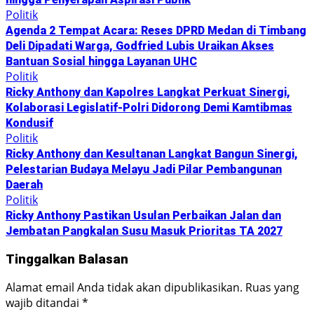
Politik
Agenda 2 Tempat Acara: Reses DPRD Medan di Timbang
Deli Dipadati Warga, Godfried Lubis Uraikan Akses
Bantuan Sosial hingga Layanan UHC
Politik
Ricky Anthony dan Kapolres Langkat Perkuat Sinergi,
Kolaborasi Legislatif-Polri Didorong Demi Kamtibmas
Kondusif
Politik
Ricky Anthony dan Kesultanan Langkat Bangun Sinergi,
Pelestarian Budaya Melayu Jadi Pilar Pembangunan
Daerah
Politik
Ricky Anthony Pastikan Usulan Perbaikan Jalan dan
Jembatan Pangkalan Susu Masuk Prioritas TA 2027
Tinggalkan Balasan
Alamat email Anda tidak akan dipublikasikan.
Ruas yang
wajib ditandai
*