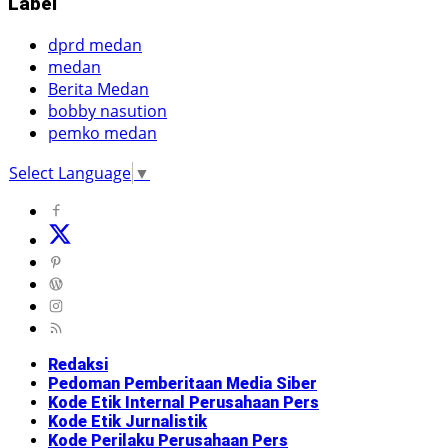
Label
dprd medan
medan
Berita Medan
bobby nasution
pemko medan
Select Language
▼
Redaksi
Pedoman Pemberitaan Media Siber
Kode Etik Internal Perusahaan Pers
Kode Etik Jurnalistik
Kode Perilaku Perusahaan Pers