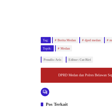
Tag:
Berita Medan
dprd medan
m
Topik:
Medan
Penulis: Aris
Editor: Cut Riri
DPRD Medan dan Polres Belawan Sep
Pos Terkait
Politik
Politik