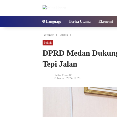
Langsung
ke
konten
🌐 Language
Berita Utama
Ekonomi
Beranda
Politik
Politik
DPRD Medan Dukung 
Tepi Jalan
Pelita Emas 88
8 Januari 2024 10:28