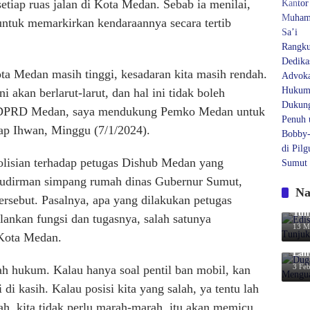
etiap ruas jalan di Kota Medan. Sebab ia menilai,
ntuk memarkirkan kendaraannya secara tertib
ota Medan masih tinggi, kesadaran kita masih rendah.
i akan berlarut-larut, dan hal ini tidak boleh
an DPRD Medan, saya mendukung Pemko Medan untuk
cap Ihwan, Minggu (7/1/2024).
olisian terhadap petugas Dishub Medan yang
 Sudirman simpang rumah dinas Gubernur Sumut,
Na
sebut. Pasalnya, apa yang dilakukan petugas
Edi
Tun
ankan fungsi dan tugasnya, salah satunya
13 M
 Kota Medan.
Dug
Lan
3 Feb
ah hukum. Kalau hanya soal pentil ban mobil, kan
 di kasih. Kalau posisi kita yang salah, ya tentu lah
lah, kita tidak perlu marah-marah, itu akan memicu