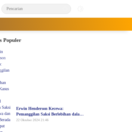
s Populer
Erwin Henderson Kecewa:
Pemanggilan Saksi Berlebihan dalam
Kasus KDRT, Padahal Dirinya Saksi
22 Oktober 2024 21:46
Peristiwa dan Tidak Berada di
Tempat Kejadian Serta Bukan Saksi