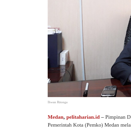
Ihwan Ritonga
Medan
,
pelitaharian.id
–
Pimpinan D
Pemerintah Kota (Pemko) Medan melal