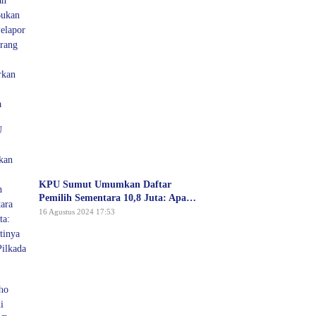
Pelapor Atau Orang yang Dilaporkan
Dalam Perkara
KPU Sumut Umumkan Daftar
Pemilih Sementara 10,8 Juta: Apa
Artinya untuk Pilkada 2024?
16 Agustus 2024 17:53