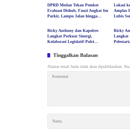
DPRD Medan Tekan Pemkot
Lokasi k
Evaluasi Dishub, Fauzi Angkat Isu
Amplas D
Parkir, Lampu Jalan hingga
Lubis S
Politik
Politik
Transparansi Proyek
Kesehata
Aspirasi
Ricky Anthony dan Kapolres
Ricky An
Langkat Perkuat Sinergi,
Langkat 
Kolaborasi Legislatif-Polri
Pelestar
Didorong Demi Kamtibmas
Pilar P
Kondusif
Tinggalkan Balasan
Alamat email Anda tidak akan dipublikasikan.
Rua