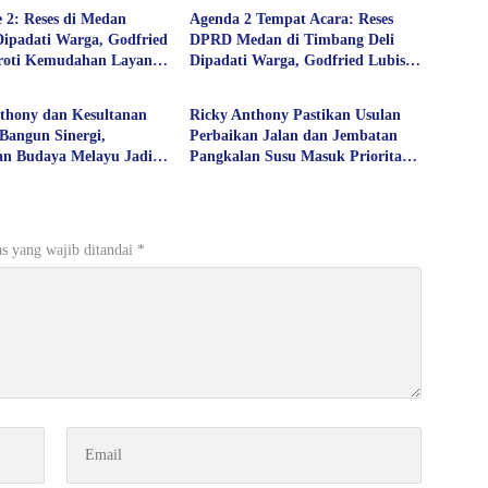
e 2: Reses di Medan
Agenda 2 Tempat Acara: Reses
ipadati Warga, Godfried
DPRD Medan di Timbang Deli
oroti Kemudahan Layanan
Dipadati Warga, Godfried Lubis
Politik
n hingga Penyerapan
Uraikan Akses Bantuan Sosial
 Publik
hingga Layanan UHC
thony dan Kesultanan
Ricky Anthony Pastikan Usulan
Bangun Sinergi,
Perbaikan Jalan dan Jembatan
ian Budaya Melayu Jadi
Pangkalan Susu Masuk Prioritas
embangunan Daerah
TA 2027
s yang wajib ditandai
*