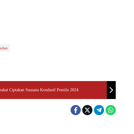
edan
akat Ciptakan Suasana Kondusif Pemilu 2024
Politik