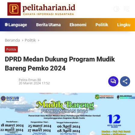
Langsung
ke
konten
🌐 Language
Berita Utama
Ekonomi
Politik
Lingkun
Beranda
Politik
Politik
DPRD Medan Dukung Program Mudik
Bareng Pemko 2024
Pelita Emas 88
20 Maret 2024 17:52