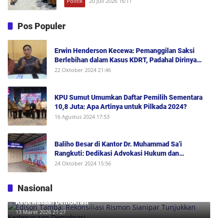
Politik
20 Juli 2026 16:11
Pos Populer
Erwin Henderson Kecewa: Pemanggilan Saksi
Berlebihan dalam Kasus KDRT, Padahal Dirinya
Saksi Peristiwa dan Tidak Berada di Tempat
22 Oktober 2024 21:46
Kejadian Serta Bukan Saksi Pelapor Atau Orang
yang Dilaporkan Dalam Perkara
KPU Sumut Umumkan Daftar Pemilih Sementara
10,8 Juta: Apa Artinya untuk Pilkada 2024?
16 Agustus 2024 17:53
Baliho Besar di Kantor Dr. Muhammad Sa’i
Rangkuti: Dedikasi Advokasi Hukum dan
Dukungan Penuh untuk Bobby-Surya di Pilgub
24 Oktober 2024 15:56
Sumut 2024
Nasional
Edison Tamba: Rekonsiliasi Rismon Sianipar Tunjukkan
Kedewasaan Demokrasi
13 Maret 2026 21:27