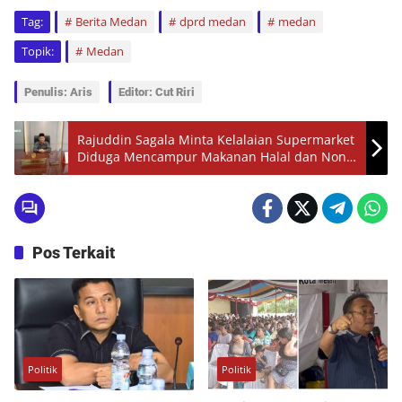
Tag:
Berita Medan
dprd medan
medan
Topik:
Medan
Penulis: Aris
Editor: Cut Riri
Rajuddin Sagala Minta Kelalaian Supermarket
Diduga Mencampur Makanan Halal dan Non
Halal Ditindak Tegas
Pos Terkait
Politik
Politik