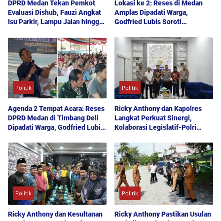
DPRD Medan Tekan Pemkot
Lokasi ke 2: Reses di Medan
Evaluasi Dishub, Fauzi Angkat
Amplas Dipadati Warga,
Isu Parkir, Lampu Jalan hingga
Godfried Lubis Soroti
Transparansi Proyek
Kemudahan Layanan Kesehatan
hingga Penyerapan Aspirasi
Publik
Politik
Politik
Agenda 2 Tempat Acara: Reses
Ricky Anthony dan Kapolres
DPRD Medan di Timbang Deli
Langkat Perkuat Sinergi,
Dipadati Warga, Godfried Lubis
Kolaborasi Legislatif-Polri
Uraikan Akses Bantuan Sosial
Didorong Demi Kamtibmas
hingga Layanan UHC
Kondusif
Politik
Politik
Ricky Anthony dan Kesultanan
Ricky Anthony Pastikan Usulan