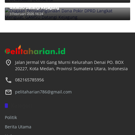
Dugaan Penyalahgunaan Dana Pokir DPRD Langkat Menguat,
GAMSU Datangi Kejagung
3 Februari 2026 16:24
Jalan Jermal VII Gang Murni Kelurahan Denai PO. BOX
20227, Kota Medan, Provinsi Sumatera Utara, Indonesia
082165785956
pelitaharian786@gmail.com
Kategori
Politik
Berita Utama