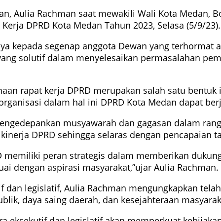
an, Aulia Rachman saat mewakili Wali Kota Medan, 
erja DPRD Kota Medan Tahun 2023, Selasa (5/9/23).
ya kepada segenap anggota Dewan yang terhormat at
ang solutif dalam menyelesaikan permasalahan pem
an rapat kerja DPRD merupakan salah satu bentuk im
organisasi dalam hal ini DPRD Kota Medan dapat berj
, mengedepankan musyawarah dan gagasan dalam rang
 kinerja DPRD sehingga selaras dengan pencapaian 
D memiliki peran strategis dalam memberikan dukun
ai dengan aspirasi masyarakat,”ujar Aulia Rachman.
tif dan legislatif, Aulia Rachman mengungkapkan tel
blik, daya saing daerah, dan kesejahteraan masyarak
ara eksekutif dan legislatif akan memperkuat kebij