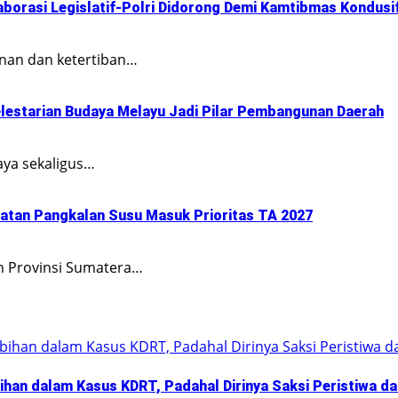
aborasi Legislatif-Polri Didorong Demi Kamtibmas Kondusi
nan dan ketertiban…
elestarian Budaya Melayu Jadi Pilar Pembangunan Daerah
aya sekaligus…
batan Pangkalan Susu Masuk Prioritas TA 2027
h Provinsi Sumatera…
han dalam Kasus KDRT, Padahal Dirinya Saksi Peristiwa da