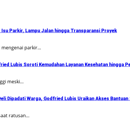
Isu Parkir, Lampu Jalan hingga Transparansi Proyek
t mengenai parkir…
fried Lubis Soroti Kemudahan Layanan Kesehatan hingga Pe
nggi meski…
li Dipadati Warga, Godfried Lubis Uraikan Akses Bantuan
saat ratusan…