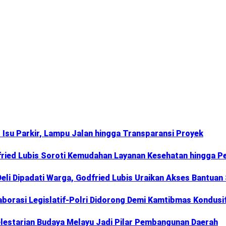
Isu Parkir, Lampu Jalan hingga Transparansi Proyek
fried Lubis Soroti Kemudahan Layanan Kesehatan hingga Pe
li Dipadati Warga, Godfried Lubis Uraikan Akses Bantuan
aborasi Legislatif-Polri Didorong Demi Kamtibmas Kondusi
elestarian Budaya Melayu Jadi Pilar Pembangunan Daerah