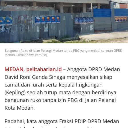
Bangunan Ruko di Jalan Pelangi Medan tanpa PBG yang menjadi sorotan DPRD
Medan. (kedannews.com/ist)
MEDAN
,
pelitaharian.id
–
Anggota DPRD Medan
David Roni Ganda Sinaga menyesalkan sikap
camat dan lurah serta kepala lingkungan
(Kepling) seolah tutup mata dengan berdirinya
bangunan ruko tanpa izin PBG di Jalan Pelangi
Kota Medan.
Padahal, kata anggota Fraksi PDIP DPRD Medan