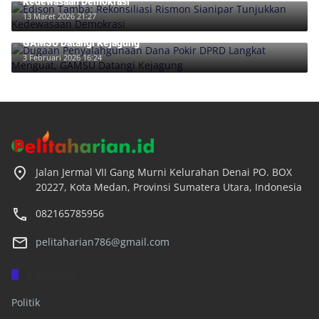
Kedewasaan Demokrasi
13 Maret 2026 21:27
Dugaan Penyalahgunaan Dana Pokir DPRD Langkat Menguat,
GAMSU Datangi Kejagung
3 Februari 2026 16:24
Jalan Jermal VII Gang Murni Kelurahan Denai PO. BOX
20227, Kota Medan, Provinsi Sumatera Utara, Indonesia
082165785956
pelitaharian786@gmail.com
Kategori
Politik