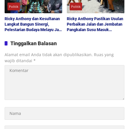
Politik
Politik
Ricky Anthony dan Kesultanan
Ricky Anthony Pastikan Usulan
Langkat Bangun Sinergi,
Perbaikan Jalan dan Jembatan
Pelestarian Budaya Melayu Jadi
Pangkalan Susu Masuk
Pilar Pembangunan Daerah
Prioritas TA 2027
Tinggalkan Balasan
Alamat email Anda tidak akan dipublikasikan.
Ruas yang
wajib ditandai
*