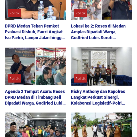
Politik
Politik
DPRD Medan Tekan Pemkot
Lokasi ke 2: Reses di Medan
Evaluasi Dishub, Fauzi Angkat
Amplas Dipadati Warga,
Isu Parkir, Lampu Jalan hingga
Godfried Lubis Soroti
Transparansi Proyek
Kemudahan Layanan Kesehatan
hingga Penyerapan Aspirasi
Publik
Politik
Politik
Agenda 2 Tempat Acara: Reses
Ricky Anthony dan Kapolres
DPRD Medan di Timbang Deli
Langkat Perkuat Sinergi,
Dipadati Warga, Godfried Lubis
Kolaborasi Legislatif-Polri
Uraikan Akses Bantuan Sosial
Didorong Demi Kamtibmas
hingga Layanan UHC
Kondusif