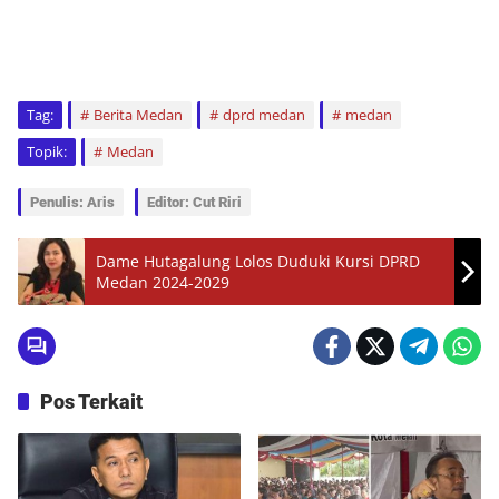
Tag:
Berita Medan
dprd medan
medan
Topik:
Medan
Penulis: Aris
Editor: Cut Riri
Dame Hutagalung Lolos Duduki Kursi DPRD
Medan 2024-2029
Pos Terkait