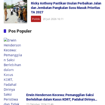
Ricky Anthony Pastikan Usulan Perbaikan Jalan
dan Jembatan Pangkalan Susu Masuk Prioritas
TA 2027
Politik
20 Juli 2026 16:11
Pos Populer
Erwin Henderson Kecewa: Pemanggilan Saksi
Berlebihan dalam Kasus KDRT, Padahal Dirinya
Saksi Peristiwa dan Tidak Berada di Tempat
22 Oktober 2024 21:46