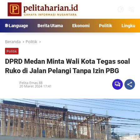
Langsung
ke
konten
🌐 Language
Berita Utama
Ekonomi
Politik
Lingkun
Beranda
Politik
Politik
DPRD Medan Minta Wali Kota Tegas soal
Ruko di Jalan Pelangi Tanpa Izin PBG
Pelita Emas 88
20 Maret 2024 17:41