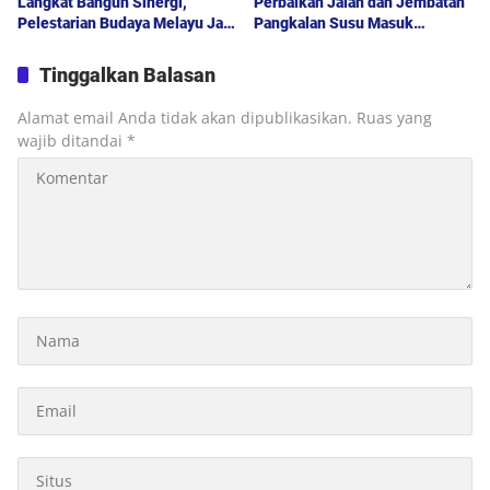
Langkat Bangun Sinergi,
Perbaikan Jalan dan Jembatan
Pelestarian Budaya Melayu Jadi
Pangkalan Susu Masuk
Pilar Pembangunan Daerah
Prioritas TA 2027
Tinggalkan Balasan
Alamat email Anda tidak akan dipublikasikan.
Ruas yang
wajib ditandai
*