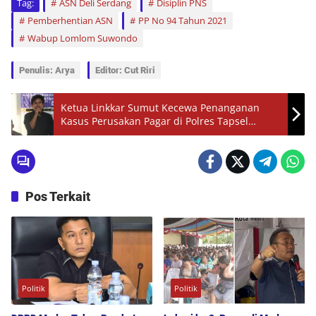
Tag:
ASN Deli Serdang
Disiplin PNS
Pemberhentian ASN
PP No 94 Tahun 2021
Wabup Lomlom Suwondo
Penulis: Arya
Editor: Cut Riri
Ketua Linkkar Sumut Kecewa Penanganan
Kasus Perusakan Pagar di Polres Tapsel
Dinilai Lamban
Pos Terkait
Politik
Politik