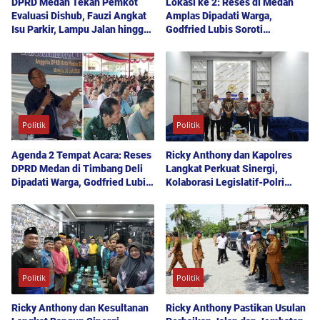
DPRD Medan Tekan Pemkot
Lokasi ke 2: Reses di Medan
Evaluasi Dishub, Fauzi Angkat
Amplas Dipadati Warga,
Isu Parkir, Lampu Jalan hingga
Godfried Lubis Soroti
Transparansi Proyek
Kemudahan Layanan Kesehatan
hingga Penyerapan Aspirasi
Publik
Politik
Politik
Agenda 2 Tempat Acara: Reses
Ricky Anthony dan Kapolres
DPRD Medan di Timbang Deli
Langkat Perkuat Sinergi,
Dipadati Warga, Godfried Lubis
Kolaborasi Legislatif-Polri
Uraikan Akses Bantuan Sosial
Didorong Demi Kamtibmas
hingga Layanan UHC
Kondusif
Politik
Politik
Ricky Anthony dan Kesultanan
Ricky Anthony Pastikan Usulan