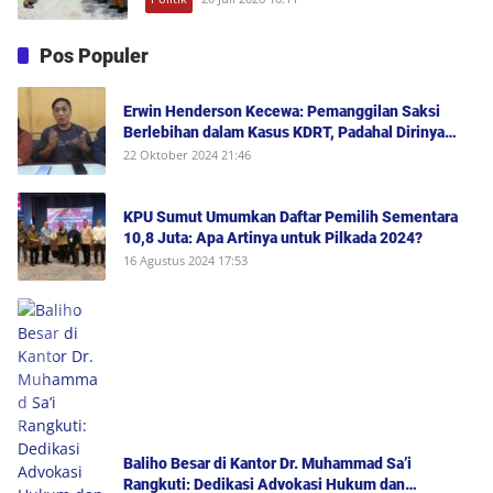
Pos Populer
Erwin Henderson Kecewa: Pemanggilan Saksi
Berlebihan dalam Kasus KDRT, Padahal Dirinya
Saksi Peristiwa dan Tidak Berada di Tempat
22 Oktober 2024 21:46
Kejadian Serta Bukan Saksi Pelapor Atau Orang
yang Dilaporkan Dalam Perkara
KPU Sumut Umumkan Daftar Pemilih Sementara
10,8 Juta: Apa Artinya untuk Pilkada 2024?
16 Agustus 2024 17:53
Baliho Besar di Kantor Dr. Muhammad Sa’i
Rangkuti: Dedikasi Advokasi Hukum dan