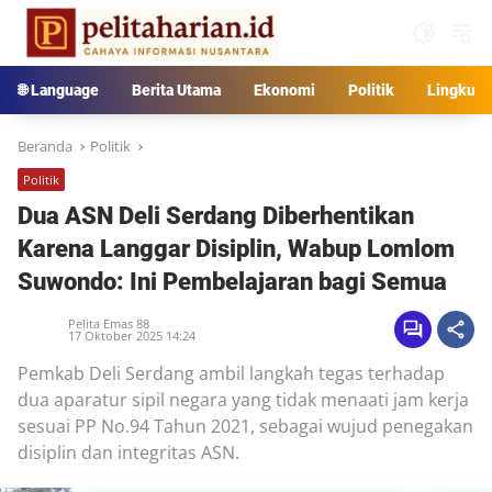
Langsung
ke
konten
🌐 Language
Berita Utama
Ekonomi
Politik
Lingkun
Beranda
Politik
Politik
Dua ASN Deli Serdang Diberhentikan
Karena Langgar Disiplin, Wabup Lomlom
Suwondo: Ini Pembelajaran bagi Semua
Pelita Emas 88
17 Oktober 2025 14:24
Pemkab Deli Serdang ambil langkah tegas terhadap
dua aparatur sipil negara yang tidak menaati jam kerja
sesuai PP No.94 Tahun 2021, sebagai wujud penegakan
disiplin dan integritas ASN.