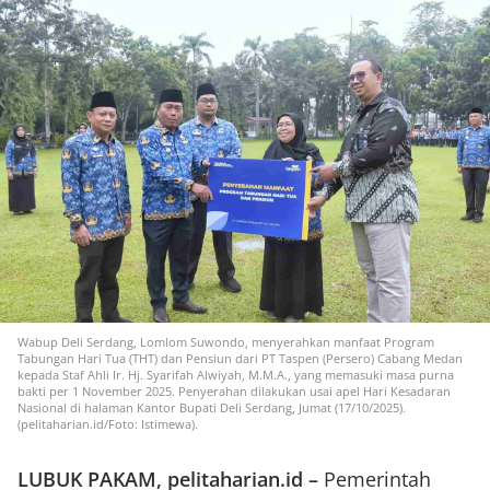
Wabup Deli Serdang, Lomlom Suwondo, menyerahkan manfaat Program
Tabungan Hari Tua (THT) dan Pensiun dari PT Taspen (Persero) Cabang Medan
kepada Staf Ahli Ir. Hj. Syarifah Alwiyah, M.M.A., yang memasuki masa purna
bakti per 1 November 2025. Penyerahan dilakukan usai apel Hari Kesadaran
Nasional di halaman Kantor Bupati Deli Serdang, Jumat (17/10/2025).
(pelitaharian.id/Foto: Istimewa).
LUBUK PAKAM, pelitaharian.id –
Pemerintah