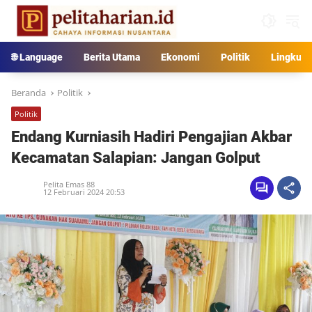
Langsung
ke
konten
🌐 Language
Berita Utama
Ekonomi
Politik
Lingkun
Beranda
Politik
Politik
Endang Kurniasih Hadiri Pengajian Akbar
Kecamatan Salapian: Jangan Golput
Pelita Emas 88
12 Februari 2024 20:53