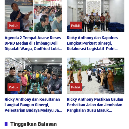
Publik
Politik
Politik
Agenda 2 Tempat Acara: Reses
Ricky Anthony dan Kapolres
DPRD Medan di Timbang Deli
Langkat Perkuat Sinergi,
Dipadati Warga, Godfried Lubis
Kolaborasi Legislatif-Polri
Uraikan Akses Bantuan Sosial
Didorong Demi Kamtibmas
hingga Layanan UHC
Kondusif
Politik
Politik
Ricky Anthony dan Kesultanan
Ricky Anthony Pastikan Usulan
Langkat Bangun Sinergi,
Perbaikan Jalan dan Jembatan
Pelestarian Budaya Melayu Jadi
Pangkalan Susu Masuk
Pilar Pembangunan Daerah
Prioritas TA 2027
Tinggalkan Balasan