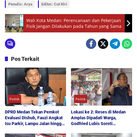
Penulis: Arya
Editor: Cut Riri
Wali Kota Medan: Perencanaan dan Pekerjaan
Fisik Jangan Dilakukan pada Tahun yang Sama
Pos Terkait
Politik
Politik
DPRD Medan Tekan Pemkot
Lokasi ke 2: Reses di Medan
Evaluasi Dishub, Fauzi Angkat
Amplas Dipadati Warga,
Isu Parkir, Lampu Jalan hingga
Godfried Lubis Soroti
Transparansi Proyek
Kemudahan Layanan Kesehatan
hingga Penyerapan Aspirasi