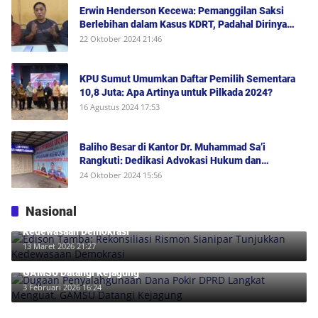
Erwin Henderson Kecewa: Pemanggilan Saksi
Berlebihan dalam Kasus KDRT, Padahal Dirinya
Saksi Peristiwa dan Tidak Berada di Tempat
22 Oktober 2024 21:46
Kejadian Serta Bukan Saksi Pelapor Atau Orang
yang Dilaporkan Dalam Perkara
KPU Sumut Umumkan Daftar Pemilih Sementara
10,8 Juta: Apa Artinya untuk Pilkada 2024?
16 Agustus 2024 17:53
Baliho Besar di Kantor Dr. Muhammad Sa’i
Rangkuti: Dedikasi Advokasi Hukum dan
Dukungan Penuh untuk Bobby-Surya di Pilgub
24 Oktober 2024 15:56
Sumut 2024
Nasional
Edison Tamba: Rekonsiliasi Rismon Sianipar Tunjukkan
Kedewasaan Demokrasi
13 Maret 2026 21:27
Dugaan Penyalahgunaan Dana Pokir DPRD Langkat Menguat,
GAMSU Datangi Kejagung
3 Februari 2026 16:24