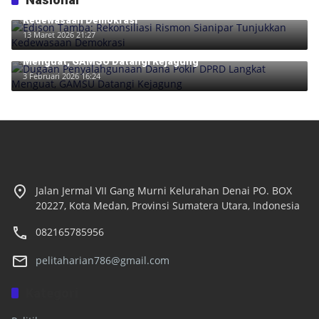
Edison Tamba: Rekonsiliasi Rismon Sianipar Tunjukkan
Kedewasaan Demokrasi
13 Maret 2026 21:27
Dugaan Penyalahgunaan Dana Pokir DPRD Langkat
Menguat, GAMSU Datangi Kejagung
3 Februari 2026 16:24
Jalan Jermal VII Gang Murni Kelurahan Denai PO. BOX
20227, Kota Medan, Provinsi Sumatera Utara, Indonesia
082165785956
pelitaharian786@gmail.com
Kategori