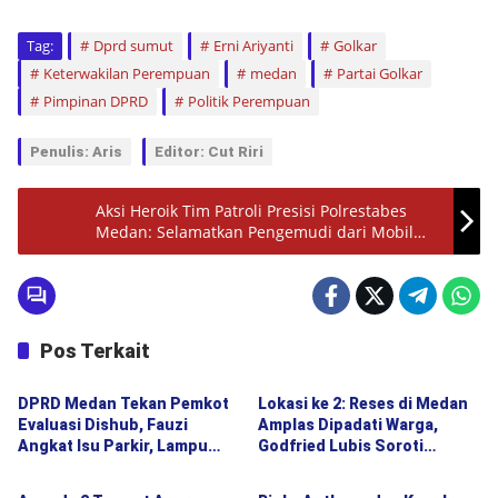
Tag:
Dprd sumut
Erni Ariyanti
Golkar
Keterwakilan Perempuan
medan
Partai Golkar
Pimpinan DPRD
Politik Perempuan
Penulis: Aris
Editor: Cut Riri
Aksi Heroik Tim Patroli Presisi Polrestabes
Medan: Selamatkan Pengemudi dari Mobil
Terjebak di Parit Saat Hujan Deras
Pos Terkait
Politik
Politik
DPRD Medan Tekan Pemkot
Lokasi ke 2: Reses di Medan
Evaluasi Dishub, Fauzi
Amplas Dipadati Warga,
Angkat Isu Parkir, Lampu
Godfried Lubis Soroti
Politik
Politik
Jalan hingga Transparansi
Kemudahan Layanan
Proyek
Kesehatan hingga