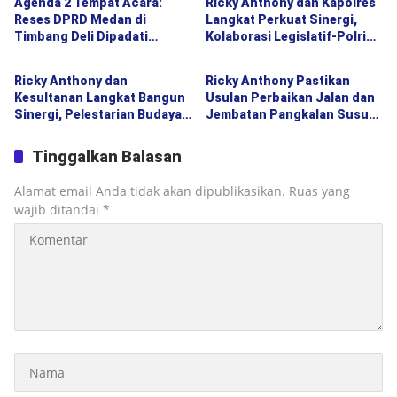
Agenda 2 Tempat Acara:
Ricky Anthony dan Kapolres
Penyerapan Aspirasi Publik
Reses DPRD Medan di
Langkat Perkuat Sinergi,
Timbang Deli Dipadati
Kolaborasi Legislatif-Polri
Politik
Politik
Warga, Godfried Lubis
Didorong Demi Kamtibmas
Uraikan Akses Bantuan
Kondusif
Ricky Anthony dan
Ricky Anthony Pastikan
Sosial hingga Layanan UHC
Kesultanan Langkat Bangun
Usulan Perbaikan Jalan dan
Sinergi, Pelestarian Budaya
Jembatan Pangkalan Susu
Melayu Jadi Pilar
Masuk Prioritas TA 2027
Pembangunan Daerah
Tinggalkan Balasan
Alamat email Anda tidak akan dipublikasikan.
Ruas yang
wajib ditandai
*