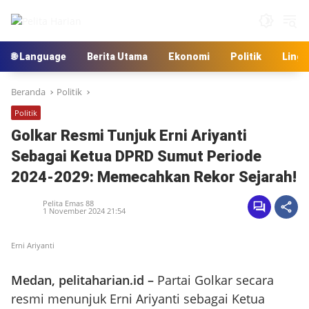
Langsung
ke
konten
🌐 Language
Berita Utama
Ekonomi
Politik
Ling
Beranda
Politik
Politik
Golkar Resmi Tunjuk Erni Ariyanti
Sebagai Ketua DPRD Sumut Periode
2024-2029: Memecahkan Rekor Sejarah!
Pelita Emas 88
1 November 2024 21:54
Erni Ariyanti
Medan, pelitaharian.id –
Partai Golkar secara
resmi menunjuk Erni Ariyanti sebagai Ketua