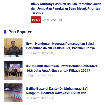
Ricky Anthony Pastikan Usulan Perbaikan Jalan
dan Jembatan Pangkalan Susu Masuk Prioritas
TA 2027
Politik
20 Juli 2026 16:11
Pos Populer
Erwin Henderson Kecewa: Pemanggilan Saksi
Berlebihan dalam Kasus KDRT, Padahal Dirinya
Saksi Peristiwa dan Tidak Berada di Tempat
22 Oktober 2024 21:46
Kejadian Serta Bukan Saksi Pelapor Atau Orang
yang Dilaporkan Dalam Perkara
KPU Sumut Umumkan Daftar Pemilih Sementara
10,8 Juta: Apa Artinya untuk Pilkada 2024?
16 Agustus 2024 17:53
Baliho Besar di Kantor Dr. Muhammad Sa’i
Rangkuti: Dedikasi Advokasi Hukum dan
Dukungan Penuh untuk Bobby-Surya di Pilgub
24 Oktober 2024 15:56
Sumut 2024