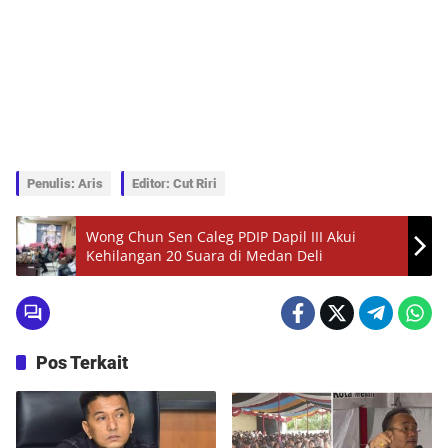
Penulis: Aris
Editor: Cut Riri
Wong Chun Sen Caleg PDIP Dapil III Akui
Kehilangan 20 Suara di Medan Deli
Pos Terkait