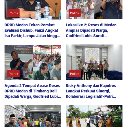
Politik
Politik
DPRD Medan Tekan Pemkot
Lokasi ke 2: Reses di Medan
Evaluasi Dishub, Fauzi Angkat
Amplas Dipadati Warga,
Isu Parkir, Lampu Jalan hingga
Godfried Lubis Soroti
Transparansi Proyek
Kemudahan Layanan Kesehatan
hingga Penyerapan Aspirasi
Publik
Politik
Politik
Agenda 2 Tempat Acara: Reses
Ricky Anthony dan Kapolres
DPRD Medan di Timbang Deli
Langkat Perkuat Sinergi,
Dipadati Warga, Godfried Lubis
Kolaborasi Legislatif-Polri
Uraikan Akses Bantuan Sosial
Didorong Demi Kamtibmas
hingga Layanan UHC
Kondusif