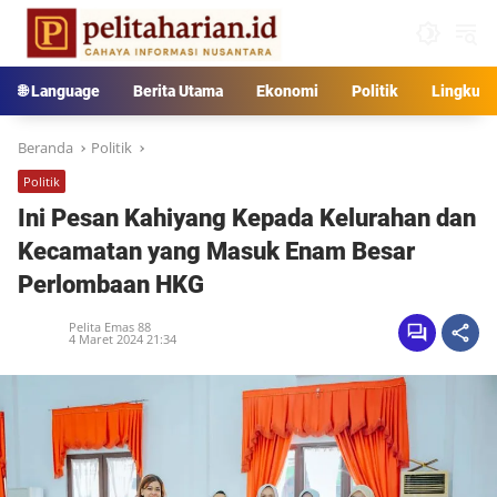
Langsung
ke
konten
🌐 Language
Berita Utama
Ekonomi
Politik
Lingkun
Beranda
Politik
Politik
Ini Pesan Kahiyang Kepada Kelurahan dan
Kecamatan yang Masuk Enam Besar
Perlombaan HKG
Pelita Emas 88
4 Maret 2024 21:34