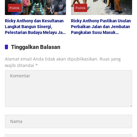
Politik
Politik
Ricky Anthony dan Kesultanan
Ricky Anthony Pastikan Usulan
Langkat Bangun Sinergi,
Perbaikan Jalan dan Jembatan
Pelestarian Budaya Melayu Jadi
Pangkalan Susu Masuk
Pilar Pembangunan Daerah
Prioritas TA 2027
Tinggalkan Balasan
Alamat email Anda tidak akan dipublikasikan.
Ruas yang
wajib ditandai
*