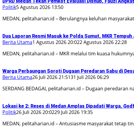
DPRD Medan Tekan Pemkot Evaluasi Dishub, Fauzi Angkat 
Politik
5 Agustus 2026 13:50
MEDAN, pelitaharian.id – Berulangnya keluhan masyaraka
Dua Laporan Resmi Masuk ke Polda Sumut, MKR Tempuh 
Berita Utama
1 Agustus 2026 20:02
2 Agustus 2026 22:28
MEDAN, pelitaharian.id – MKR melalui tim kuasa hukumn
Warga Perbaungan Soroti Dugaan Peredaran Sabu di Desa 
Berita Utama
26 Juli 2026 21:51
31 Juli 2026 06:29
SERDANG BEDAGAI, pelitaharian.id – Dugaan peredaran na
Lokasi ke 2: Reses di Medan Amplas Dipadati Warga, God
Politik
26 Juli 2026 20:02
29 Juli 2026 19:35
MEDAN, pelitaharian.id – Antusiasme masyarakat tetap ti