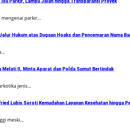
Isu Parkir, Lampu Jalan hingga Transparansi Proyek
t mengenai parkir…
Jalur Hukum atas Dugaan Hoaks dan Pencemaran Nama Ba
ya…
Melati II, Minta Aparat dan Polda Sumut Bertindak
rkotika jenis…
fried Lubis Soroti Kemudahan Layanan Kesehatan hingga Pe
nggi meski…