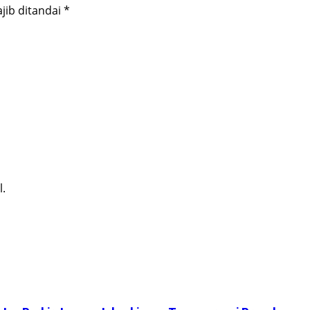
jib ditandai
*
l.