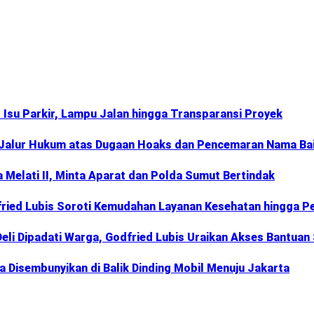
Isu Parkir, Lampu Jalan hingga Transparansi Proyek
Jalur Hukum atas Dugaan Hoaks dan Pencemaran Nama Ba
Melati II, Minta Aparat dan Polda Sumut Bertindak
fried Lubis Soroti Kemudahan Layanan Kesehatan hingga Pe
li Dipadati Warga, Godfried Lubis Uraikan Akses Bantuan
 Disembunyikan di Balik Dinding Mobil Menuju Jakarta