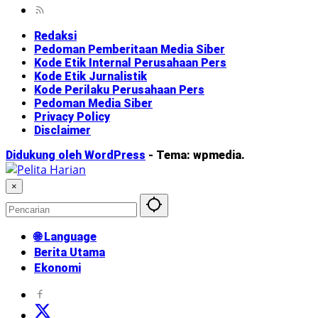
Redaksi
Pedoman Pemberitaan Media Siber
Kode Etik Internal Perusahaan Pers
Kode Etik Jurnalistik
Kode Perilaku Perusahaan Pers
Pedoman Media Siber
Privacy Policy
Disclaimer
Didukung oleh WordPress
-
Tema: wpmedia.
×
🌐 Language
Berita Utama
Ekonomi