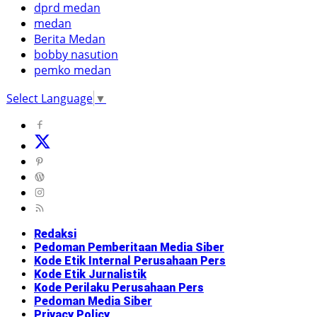
dprd medan
medan
Berita Medan
bobby nasution
pemko medan
Select Language
▼
Redaksi
Pedoman Pemberitaan Media Siber
Kode Etik Internal Perusahaan Pers
Kode Etik Jurnalistik
Kode Perilaku Perusahaan Pers
Pedoman Media Siber
Privacy Policy