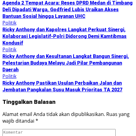
Agenda 2 Tempat Acara: Reses DPRD Medan di Timbang
Deli Dipadati Warga, Godfried Lubis Uraikan Akses
Bantuan Sosial hingga Layanan UHC
Politik
Ricky Anthony dan Kapolres Langkat Perkuat Sinergi,
Kolaborasi Legislatif-Polri Didorong Demi Kamtibmas
Kondusif
Politik
Ricky Anthony dan Kesultanan Langkat Bangun Sinergi,
Pelestarian Budaya Melayu Jadi Pilar Pembangunan
Daerah
Politik
Ricky Anthony Pastikan Usulan Perbaikan Jalan dan
Jembatan Pangkalan Susu Masuk Prioritas TA 2027
Tinggalkan Balasan
Alamat email Anda tidak akan dipublikasikan.
Ruas yang
wajib ditandai
*