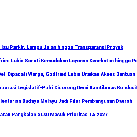
Isu Parkir, Lampu Jalan hingga Transparansi Proyek
fried Lubis Soroti Kemudahan Layanan Kesehatan hingga Pe
li Dipadati Warga, Godfried Lubis Uraikan Akses Bantuan
aborasi Legislatif-Polri Didorong Demi Kamtibmas Kondusi
elestarian Budaya Melayu Jadi Pilar Pembangunan Daerah
batan Pangkalan Susu Masuk Prioritas TA 2027