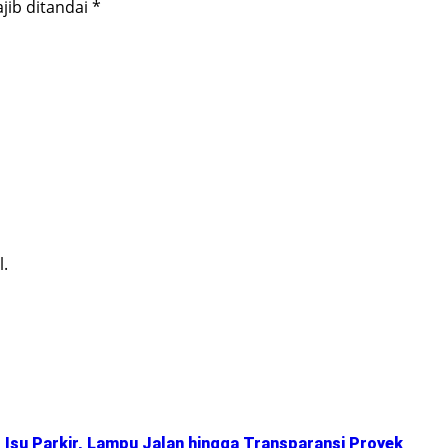
jib ditandai
*
l.
Isu Parkir, Lampu Jalan hingga Transparansi Proyek