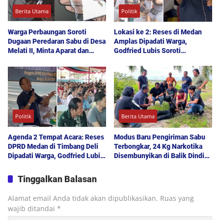
Berita Utama
Politik
Warga Perbaungan Soroti
Lokasi ke 2: Reses di Medan
Dugaan Peredaran Sabu di Desa
Amplas Dipadati Warga,
Melati II, Minta Aparat dan
Godfried Lubis Soroti
Polda Sumut Bertindak
Kemudahan Layanan Kesehatan
hingga Penyerapan Aspirasi
Publik
Politik
Berita Utama
Agenda 2 Tempat Acara: Reses
Modus Baru Pengiriman Sabu
DPRD Medan di Timbang Deli
Terbongkar, 24 Kg Narkotika
Dipadati Warga, Godfried Lubis
Disembunyikan di Balik Dinding
Uraikan Akses Bantuan Sosial
Mobil Menuju Jakarta
hingga Layanan UHC
Tinggalkan Balasan
Alamat email Anda tidak akan dipublikasikan.
Ruas yang
wajib ditandai
*