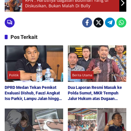
RPN : Harusnya Gagasan Budiman Yang di
Diskusikan, Bukan Malah Di Bully
Pos Terkait
Politik
Berita Utama
DPRD Medan Tekan Pemkot
Dua Laporan Resmi Masuk ke
Evaluasi Dishub, Fauzi Angkat
Polda Sumut, MKR Tempuh
Isu Parkir, Lampu Jalan hingga
Jalur Hukum atas Dugaan
Transparansi Proyek
Hoaks dan Pencemaran Nama
Baik