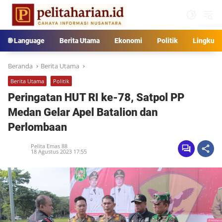
Langsung
ke
konten
🌐 Language
Berita Utama
Ekonomi
Politik
Lingkun
Beranda
Berita Utama
Berita Utama
Politik
Peringatan HUT RI ke-78, Satpol PP
Medan Gelar Apel Batalion dan
Perlombaan
Pelita Emas 88
18 Agustus 2023 17:55