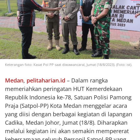
Keterangan foto: Kasat Pol PP saat diwawancarai, Jumat (18/8/2023). (Foto: ist).
Medan
,
pelitaharian.id
– Dalam rangka
memeriahkan peringatan HUT Kemerdekaan
Republik Indonesia ke-78, Satuan Polisi Pamong
Praja (Satpol-PP) Kota Medan menggelar acara
yang diisi dengan berbagai kegiatan di lapangan
Cadika, Medan Johor, Jumat (18/8). Diharapkan
melalui kegiatan ini akan semakin mempererat
kebersamaan seluruh Personil Satpol-PP yang