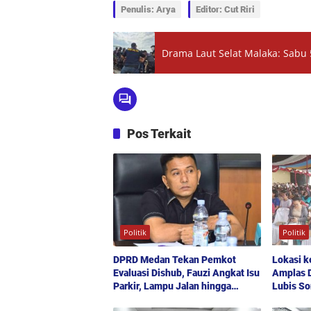
Penulis: Arya
Editor: Cut Riri
Drama Laut Selat Malaka: Sabu
Pos Terkait
Politik
Politik
DPRD Medan Tekan Pemkot
Lokasi k
Evaluasi Dishub, Fauzi Angkat Isu
Amplas D
Parkir, Lampu Jalan hingga
Lubis S
Transparansi Proyek
Kesehat