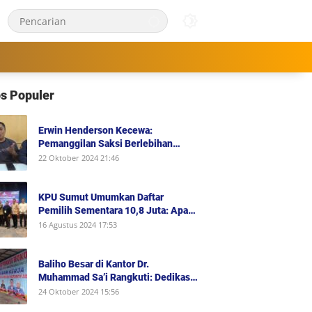
s Populer
Erwin Henderson Kecewa:
Pemanggilan Saksi Berlebihan
dalam Kasus KDRT, Padahal Dirinya
22 Oktober 2024 21:46
Saksi Peristiwa dan Tidak Berada di
Tempat Kejadian Serta Bukan Saksi
Pelapor Atau Orang yang Dilaporkan
KPU Sumut Umumkan Daftar
Dalam Perkara
Pemilih Sementara 10,8 Juta: Apa
Artinya untuk Pilkada 2024?
16 Agustus 2024 17:53
Baliho Besar di Kantor Dr.
Muhammad Sa’i Rangkuti: Dedikasi
Advokasi Hukum dan Dukungan
24 Oktober 2024 15:56
Penuh untuk Bobby-Surya di Pilgub