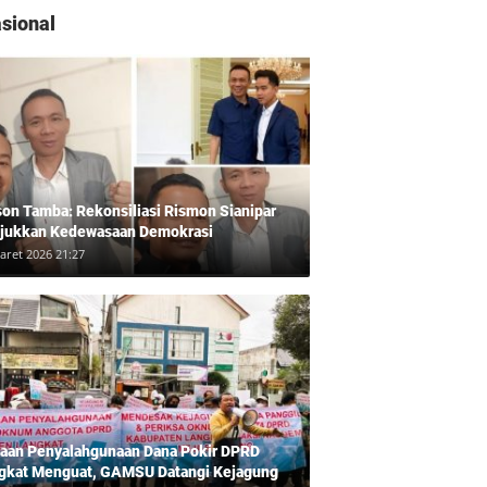
Sumut 2024
sional
son Tamba: Rekonsiliasi Rismon Sianipar
jukkan Kedewasaan Demokrasi
aret 2026 21:27
aan Penyalahgunaan Dana Pokir DPRD
gkat Menguat, GAMSU Datangi Kejagung