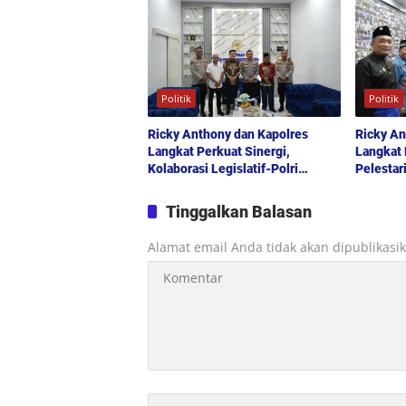
Aspirasi
Politik
Politik
Ricky Anthony dan Kapolres
Ricky An
Langkat Perkuat Sinergi,
Langkat 
Kolaborasi Legislatif-Polri
Pelestar
Didorong Demi Kamtibmas
Pilar P
Kondusif
Tinggalkan Balasan
Alamat email Anda tidak akan dipublikasi