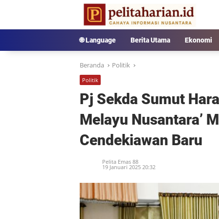
Langsung
ke
konten
🌐 Language
Berita Utama
Ekonomi
Beranda
Politik
Politik
Pj Sekda Sumut Hara
Melayu Nusantara’ M
Cendekiawan Baru
Pelita Emas 88
19 Januari 2025 20:32