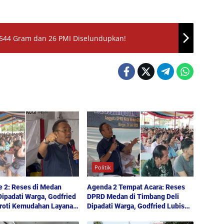
 544 Gram dan 26 PMI Diselundupkan!
Politik
e 2: Reses di Medan
Agenda 2 Tempat Acara: Reses
ipadati Warga, Godfried
DPRD Medan di Timbang Deli
oroti Kemudahan Layanan
Dipadati Warga, Godfried Lubis
an hingga Penyerapan
Uraikan Akses Bantuan Sosial