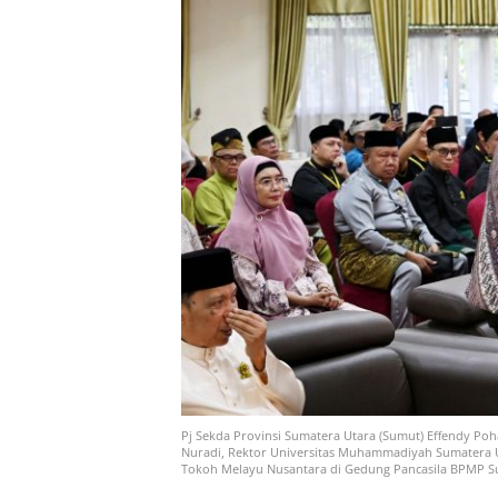
Pj Sekda Provinsi Sumatera Utara (Sumut) Effendy Poh
Nuradi, Rektor Universitas Muhammadiyah Sumatera U
Tokoh Melayu Nusantara di Gedung Pancasila BPMP Su