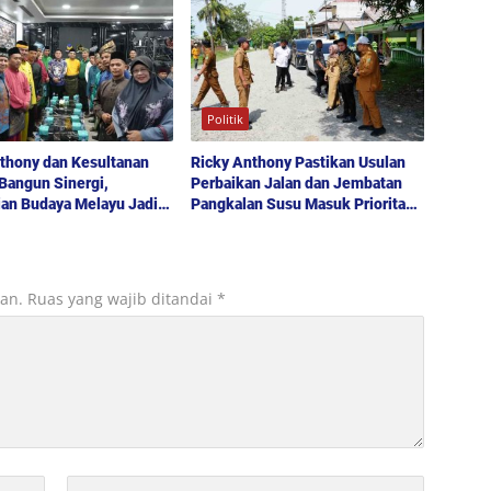
 Publik
hingga Layanan UHC
Politik
thony dan Kesultanan
Ricky Anthony Pastikan Usulan
Bangun Sinergi,
Perbaikan Jalan dan Jembatan
ian Budaya Melayu Jadi
Pangkalan Susu Masuk Prioritas
embangunan Daerah
TA 2027
kan.
Ruas yang wajib ditandai
*