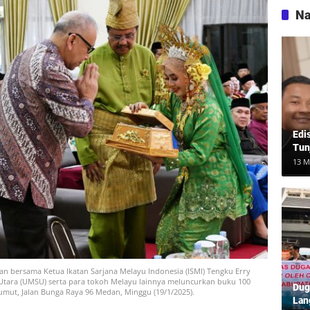
Na
Edi
Tun
13 M
an bersama Ketua Ikatan Sarjana Melayu Indonesia (ISMI) Tengku Erry
tara (UMSU) serta para tokoh Melayu lainnya meluncurkan buku 100
Dug
mut, Jalan Bunga Raya 96 Medan, Minggu (19/1/2025).
Lan