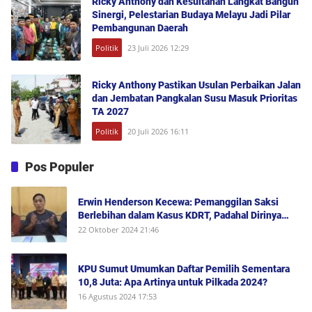
Ricky Anthony dan Kesultanan Langkat Bangun
Sinergi, Pelestarian Budaya Melayu Jadi Pilar
Pembangunan Daerah
Politik
23 Juli 2026 12:29
Ricky Anthony Pastikan Usulan Perbaikan Jalan
dan Jembatan Pangkalan Susu Masuk Prioritas
TA 2027
Politik
20 Juli 2026 16:11
Pos Populer
Erwin Henderson Kecewa: Pemanggilan Saksi
Berlebihan dalam Kasus KDRT, Padahal Dirinya
Saksi Peristiwa dan Tidak Berada di Tempat
22 Oktober 2024 21:46
Kejadian Serta Bukan Saksi Pelapor Atau Orang
yang Dilaporkan Dalam Perkara
KPU Sumut Umumkan Daftar Pemilih Sementara
10,8 Juta: Apa Artinya untuk Pilkada 2024?
16 Agustus 2024 17:53