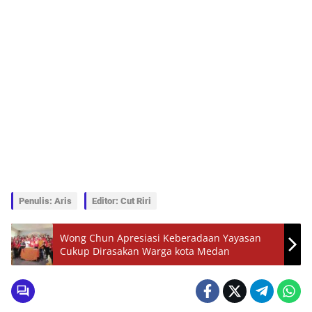
Penulis: Aris
Editor: Cut Riri
Wong Chun Apresiasi Keberadaan Yayasan
Cukup Dirasakan Warga kota Medan