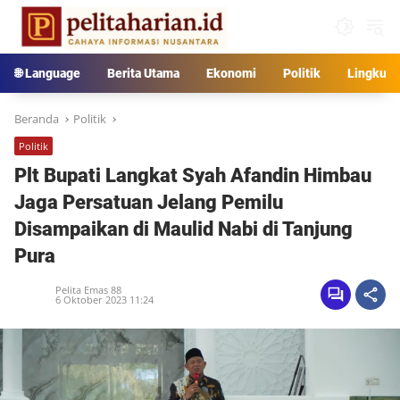
Langsung
ke
konten
🌐 Language
Berita Utama
Ekonomi
Politik
Lingkun
Beranda
Politik
Politik
Plt Bupati Langkat Syah Afandin Himbau
Jaga Persatuan Jelang Pemilu
Disampaikan di Maulid Nabi di Tanjung
Pura
Pelita Emas 88
6 Oktober 2023 11:24