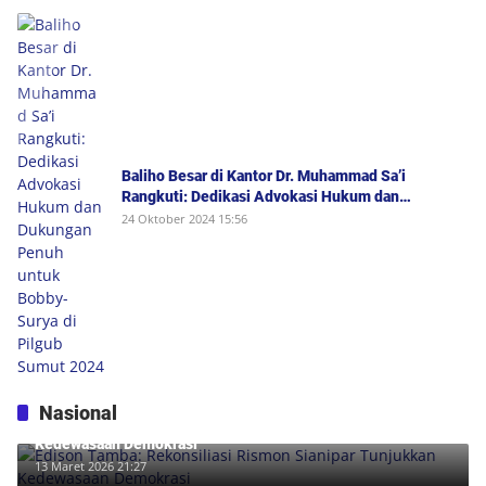
Baliho Besar di Kantor Dr. Muhammad Sa’i
Rangkuti: Dedikasi Advokasi Hukum dan
Dukungan Penuh untuk Bobby-Surya di Pilgub
24 Oktober 2024 15:56
Sumut 2024
Nasional
Edison Tamba: Rekonsiliasi Rismon Sianipar Tunjukkan
Kedewasaan Demokrasi
13 Maret 2026 21:27