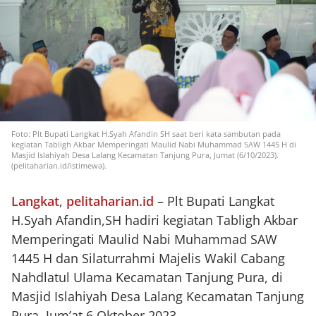
Foto: Plt Bupati Langkat H.Syah Afandin SH saat beri kata sambutan pada
kegiatan Tabligh Akbar Memperingati Maulid Nabi Muhammad SAW 1445 H di
Masjid Islahiyah Desa Lalang Kecamatan Tanjung Pura, Jumat (6/10/2023).
(pelitaharian.id/istimewa).
Langkat
,
pelitaharian.id
– Plt Bupati Langkat
H.Syah Afandin,SH hadiri kegiatan Tabligh Akbar
Memperingati Maulid Nabi Muhammad SAW
1445 H dan Silaturrahmi Majelis Wakil Cabang
Nahdlatul Ulama Kecamatan Tanjung Pura, di
Masjid Islahiyah Desa Lalang Kecamatan Tanjung
Pura, Jum’at 6 Oktober 2023.