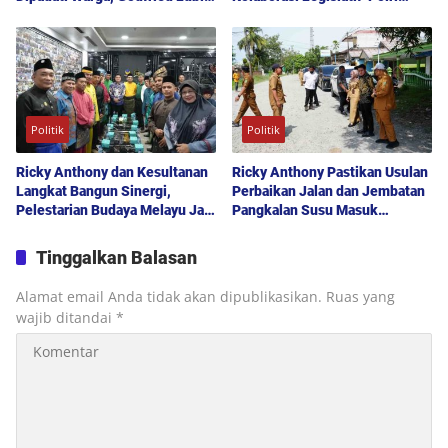
Uraikan Akses Bantuan Sosial
Didorong Demi Kamtibmas
hingga Layanan UHC
Kondusif
Politik
Politik
Ricky Anthony dan Kesultanan
Ricky Anthony Pastikan Usulan
Langkat Bangun Sinergi,
Perbaikan Jalan dan Jembatan
Pelestarian Budaya Melayu Jadi
Pangkalan Susu Masuk
Pilar Pembangunan Daerah
Prioritas TA 2027
Tinggalkan Balasan
Alamat email Anda tidak akan dipublikasikan.
Ruas yang
wajib ditandai
*