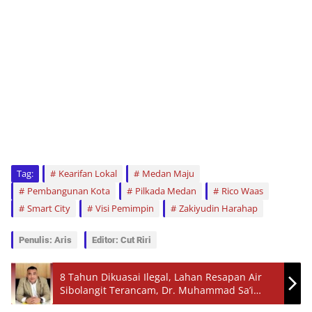
Tag:
Kearifan Lokal
Medan Maju
Pembangunan Kota
Pilkada Medan
Rico Waas
Smart City
Visi Pemimpin
Zakiyudin Harahap
Penulis: Aris
Editor: Cut Riri
8 Tahun Dikuasai Ilegal, Lahan Resapan Air
Sibolangit Terancam, Dr. Muhammad Sa’i
Rangkuti Ungkap Dugaan Kerugian Negara