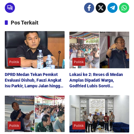
Pos Terkait
Politik
Politik
DPRD Medan Tekan Pemkot
Lokasi ke 2: Reses di Medan
Evaluasi Dishub, Fauzi Angkat
Amplas Dipadati Warga,
Isu Parkir, Lampu Jalan hingga
Godfried Lubis Soroti
Transparansi Proyek
Kemudahan Layanan Kesehatan
hingga Penyerapan Aspirasi
Publik
Politik
Politik