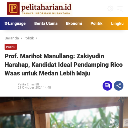
Langsung
ke
konten
🌐 Language
Berita Utama
Ekonomi
Politik
Lingkun
Beranda
Politik
Politik
Prof. Marihot Manullang: Zakiyudin
Harahap, Kandidat Ideal Pendamping Rico
Waas untuk Medan Lebih Maju
Pelita Emas 88
21 Oktober 2024 14:48