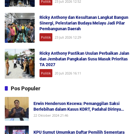
Politik
23 Juli 2026 12:52
Ricky Anthony dan Kesultanan Langkat Bangun
Sinergi, Pelestarian Budaya Melayu Jadi Pilar
Pembangunan Daerah
Politik
23 Juli 2026 12:29
Ricky Anthony Pastikan Usulan Perbaikan Jalan
dan Jembatan Pangkalan Susu Masuk Prioritas
TA 2027
Politik
20 Juli 2026 16:11
Pos Populer
Erwin Henderson Kecewa: Pemanggilan Saksi
Berlebihan dalam Kasus KDRT, Padahal Dirinya
Saksi Peristiwa dan Tidak Berada di Tempat
22 Oktober 2024 21:46
Kejadian Serta Bukan Saksi Pelapor Atau Orang
yang Dilaporkan Dalam Perkara
KPU Sumut Umumkan Daftar Pemilih Sementara