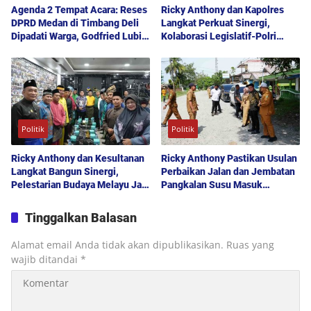
Agenda 2 Tempat Acara: Reses
Ricky Anthony dan Kapolres
DPRD Medan di Timbang Deli
Langkat Perkuat Sinergi,
Dipadati Warga, Godfried Lubis
Kolaborasi Legislatif-Polri
Uraikan Akses Bantuan Sosial
Didorong Demi Kamtibmas
hingga Layanan UHC
Kondusif
Politik
Politik
Ricky Anthony dan Kesultanan
Ricky Anthony Pastikan Usulan
Langkat Bangun Sinergi,
Perbaikan Jalan dan Jembatan
Pelestarian Budaya Melayu Jadi
Pangkalan Susu Masuk
Pilar Pembangunan Daerah
Prioritas TA 2027
Tinggalkan Balasan
Alamat email Anda tidak akan dipublikasikan.
Ruas yang
wajib ditandai
*