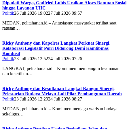
Dipadati Warga, Godfried Lubis Uraikan Akses Bantuan Sosial
hingga Layanan UHC
Politik
26 Juli 2026 19:02
27 Juli 2026 09:57
MEDAN, pelitaharian.id – Antusiasme masyarakat terlihat saat
ratusan…
Ricky Anthony dan Kapolres Langkat Perkuat Sinergi,
Kolaborasi Legislatif-Polri Didorong Demi Kamtibmas
Kondusif
Politik
23 Juli 2026 12:52
24 Juli 2026 07:26
LANGKAT, pelitaharian.id – Komitmen membangun keamanan
dan ketertiban…
Ricky Anthony dan Kesultanan Langkat Bangun Sinergi,
Pelestarian Budaya Melayu Jadi Pilar Pembangunan Daerah
Politik
23 Juli 2026 12:29
24 Juli 2026 08:27
MEDAN, pelitaharian.id – Komitmen menjaga warisan budaya
sekaligus…
Ricky Anthony Pastikan Usulan Perbaikan Jalan dan