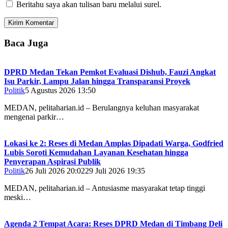
Beritahu saya akan tulisan baru melalui surel.
Baca Juga
DPRD Medan Tekan Pemkot Evaluasi Dishub, Fauzi Angkat
Isu Parkir, Lampu Jalan hingga Transparansi Proyek
Politik
5 Agustus 2026 13:50
MEDAN, pelitaharian.id – Berulangnya keluhan masyarakat
mengenai parkir…
Lokasi ke 2: Reses di Medan Amplas Dipadati Warga, Godfried
Lubis Soroti Kemudahan Layanan Kesehatan hingga
Penyerapan Aspirasi Publik
Politik
26 Juli 2026 20:02
29 Juli 2026 19:35
MEDAN, pelitaharian.id – Antusiasme masyarakat tetap tinggi
meski…
Agenda 2 Tempat Acara: Reses DPRD Medan di Timbang Deli