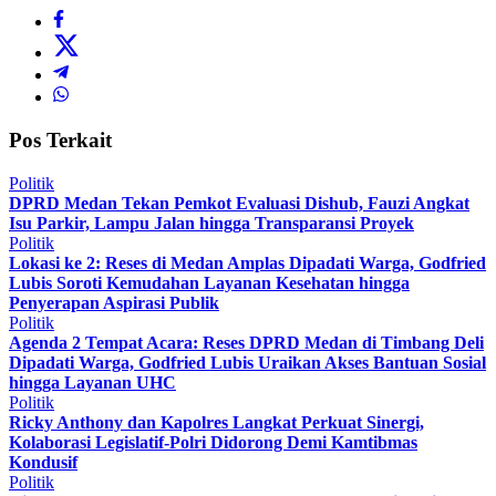
Pos Terkait
Politik
DPRD Medan Tekan Pemkot Evaluasi Dishub, Fauzi Angkat
Isu Parkir, Lampu Jalan hingga Transparansi Proyek
Politik
Lokasi ke 2: Reses di Medan Amplas Dipadati Warga, Godfried
Lubis Soroti Kemudahan Layanan Kesehatan hingga
Penyerapan Aspirasi Publik
Politik
Agenda 2 Tempat Acara: Reses DPRD Medan di Timbang Deli
Dipadati Warga, Godfried Lubis Uraikan Akses Bantuan Sosial
hingga Layanan UHC
Politik
Ricky Anthony dan Kapolres Langkat Perkuat Sinergi,
Kolaborasi Legislatif-Polri Didorong Demi Kamtibmas
Kondusif
Politik