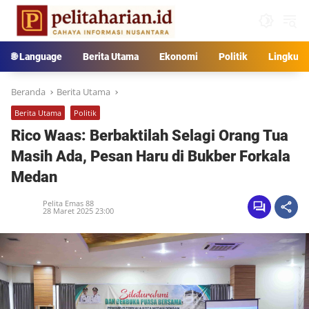
Langsung
ke
konten
🌐 Language
Berita Utama
Ekonomi
Politik
Lingkun
Beranda
Berita Utama
Berita Utama
Politik
Rico Waas: Berbaktilah Selagi Orang Tua
Masih Ada, Pesan Haru di Bukber Forkala
Medan
Pelita Emas 88
28 Maret 2025 23:00