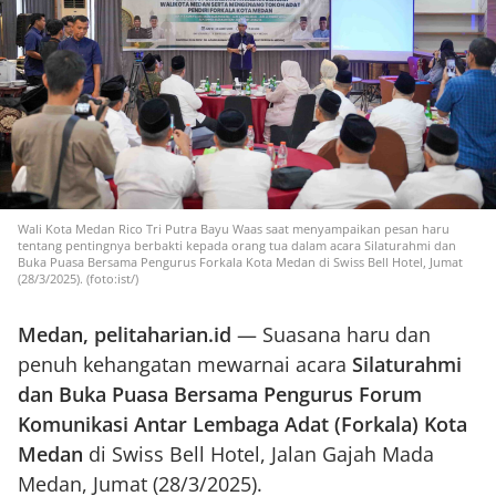
Wali Kota Medan Rico Tri Putra Bayu Waas saat menyampaikan pesan haru
tentang pentingnya berbakti kepada orang tua dalam acara Silaturahmi dan
Buka Puasa Bersama Pengurus Forkala Kota Medan di Swiss Bell Hotel, Jumat
(28/3/2025). (foto:ist/)
Medan,
pelitaharian.id
— Suasana haru dan
penuh kehangatan mewarnai acara
Silaturahmi
dan Buka Puasa Bersama Pengurus Forum
Komunikasi Antar Lembaga Adat (Forkala) Kota
Medan
di Swiss Bell Hotel, Jalan Gajah Mada
Medan, Jumat (28/3/2025).