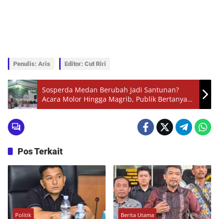
Penulis: Aris
Editor: Cut Riri
Sosperda Medan Berubah Jadi Santunan?
Acara Molor Hingga Magrib, Publik Bertanya-
Tanya!
Pos Terkait
Politik
Berita Utama