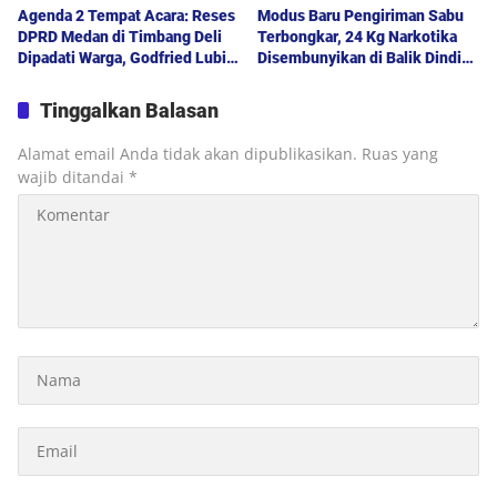
Agenda 2 Tempat Acara: Reses
Modus Baru Pengiriman Sabu
DPRD Medan di Timbang Deli
Terbongkar, 24 Kg Narkotika
Dipadati Warga, Godfried Lubis
Disembunyikan di Balik Dinding
Uraikan Akses Bantuan Sosial
Mobil Menuju Jakarta
hingga Layanan UHC
Tinggalkan Balasan
Alamat email Anda tidak akan dipublikasikan.
Ruas yang
wajib ditandai
*