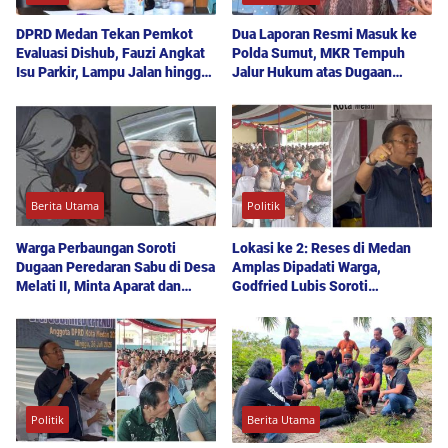
DPRD Medan Tekan Pemkot
Dua Laporan Resmi Masuk ke
Evaluasi Dishub, Fauzi Angkat
Polda Sumut, MKR Tempuh
Isu Parkir, Lampu Jalan hingga
Jalur Hukum atas Dugaan
Transparansi Proyek
Hoaks dan Pencemaran Nama
Baik
Berita Utama
Politik
Warga Perbaungan Soroti
Lokasi ke 2: Reses di Medan
Dugaan Peredaran Sabu di Desa
Amplas Dipadati Warga,
Melati II, Minta Aparat dan
Godfried Lubis Soroti
Polda Sumut Bertindak
Kemudahan Layanan Kesehatan
hingga Penyerapan Aspirasi
Publik
Politik
Berita Utama