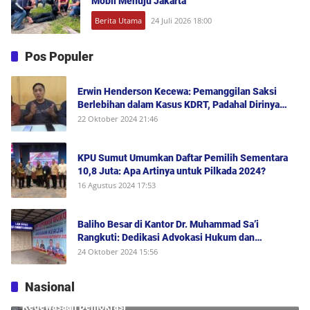
Mobil Menuju Jakarta
Berita Utama
24 Juli 2026 18:00
Pos Populer
Erwin Henderson Kecewa: Pemanggilan Saksi
Berlebihan dalam Kasus KDRT, Padahal Dirinya
Saksi Peristiwa dan Tidak Berada di Tempat
22 Oktober 2024 21:46
Kejadian Serta Bukan Saksi Pelapor Atau Orang
yang Dilaporkan Dalam Perkara
KPU Sumut Umumkan Daftar Pemilih Sementara
10,8 Juta: Apa Artinya untuk Pilkada 2024?
16 Agustus 2024 17:53
Baliho Besar di Kantor Dr. Muhammad Sa’i
Rangkuti: Dedikasi Advokasi Hukum dan
Dukungan Penuh untuk Bobby-Surya di Pilgub
24 Oktober 2024 15:56
Sumut 2024
Nasional
Edison Tamba: Rekonsiliasi Rismon Sianipar Tunjukkan
Kedewasaan Demokrasi