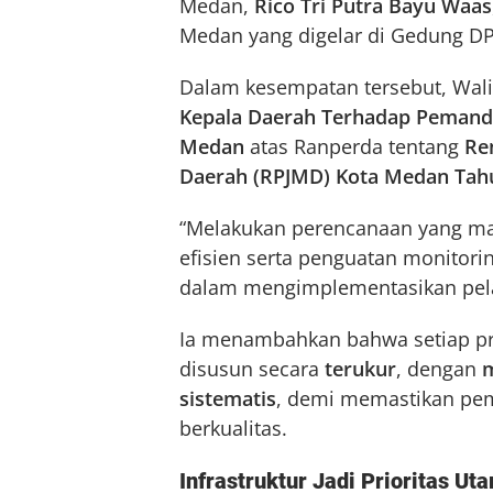
Medan,
Rico Tri Putra Bayu Waas
Medan yang digelar di Gedung 
Dalam kesempatan tersebut, Wa
Kepala Daerah Terhadap Pemand
Medan
atas Ranperda tentang
Re
Daerah (RPJMD) Kota Medan Tah
“Melakukan perencanaan yang mat
efisien serta penguatan monitori
dalam mengimplementasikan pela
Ia menambahkan bahwa setiap p
disusun secara
terukur
, dengan
m
sistematis
, demi memastikan pe
berkualitas.
Infrastruktur Jadi Prioritas Ut