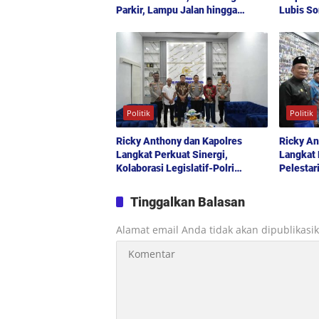
Parkir, Lampu Jalan hingga
Lubis S
Transparansi Proyek
Kesehat
Aspirasi
Politik
Politik
Ricky Anthony dan Kapolres
Ricky An
Langkat Perkuat Sinergi,
Langkat 
Kolaborasi Legislatif-Polri
Pelestar
Didorong Demi Kamtibmas
Pilar P
Kondusif
Tinggalkan Balasan
Alamat email Anda tidak akan dipublikasi