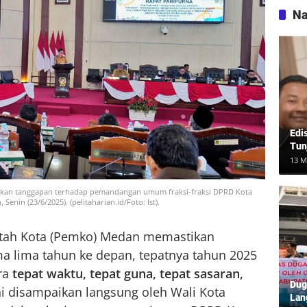
Na
Edi
Tun
13 M
ikan tanggapan terhadap pemandangan umum fraksi-fraksi DPRD Kota
in (23/6/2025). (pelitaharian.id/Foto: Ist).
tah Kota (Pemko) Medan memastikan
 lima tahun ke depan, tepatnya tahun 2025
ara
tepat waktu, tepat guna, tepat sasaran,
Dug
ini disampaikan langsung oleh Wali Kota
Lan