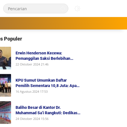
s Populer
Erwin Henderson Kecewa:
Pemanggilan Saksi Berlebihan
dalam Kasus KDRT, Padahal Dirinya
22 Oktober 2024 21:46
Saksi Peristiwa dan Tidak Berada di
Tempat Kejadian Serta Bukan Saksi
Pelapor Atau Orang yang Dilaporkan
KPU Sumut Umumkan Daftar
Dalam Perkara
Pemilih Sementara 10,8 Juta: Apa
Artinya untuk Pilkada 2024?
16 Agustus 2024 17:53
Baliho Besar di Kantor Dr.
Muhammad Sa’i Rangkuti: Dedikasi
Advokasi Hukum dan Dukungan
24 Oktober 2024 15:56
Penuh untuk Bobby-Surya di Pilgub