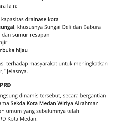
ra lain:
n kapasitas
drainase kota
sungai
, khususnya Sungai Deli dan Babura
i
dan
sumur resapan
jir
rbuka hijau
asi terhadap masyarakat untuk meningkatkan
,” jelasnya.
DPRD
ngsung dinamis tersebut, secara bergantian
sama
Sekda Kota Medan Wiriya Alrahman
an umum yang sebelumnya telah
PRD Kota Medan.