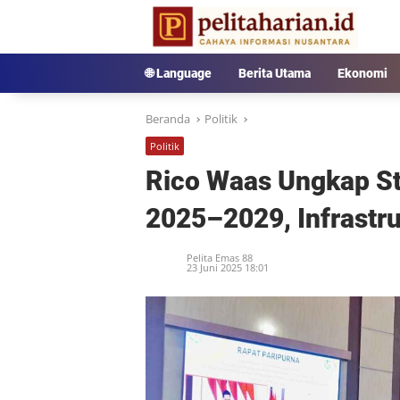
Langsung
ke
konten
🌐 Language
Berita Utama
Ekonomi
Beranda
Politik
Politik
Rico Waas Ungkap St
2025–2029, Infrastru
Pelita Emas 88
23 Juni 2025 18:01