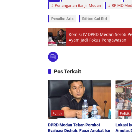
Penanganan Banjir Medan
RPJMD Med
Penulis: Aris
Editor: Cut Riri
Komisi IV DPRD Medan Soroti P
Ayam Jadi Fokus Pengawasan
Pos Terkait
Politik
Politik
DPRD Medan Tekan Pemkot
Lokasi k
Evaluasi Dishub, Fauzi Angkat Isu
Amplas D