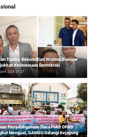
Sumut 2024
sional
son Tamba: Rekonsiliasi Rismon Sianipar
jukkan Kedewasaan Demokrasi
aret 2026 21:27
aan Penyalahgunaan Dana Pokir DPRD
gkat Menguat, GAMSU Datangi Kejagung