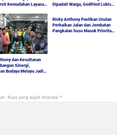
oroti Kemudahan Layanan
Dipadati Warga, Godfried Lubis
Politik
an hingga Penyerapan
Uraikan Akses Bantuan Sosial
 Publik
hingga Layanan UHC
Ricky Anthony Pastikan Usulan
Perbaikan Jalan dan Jembatan
Pangkalan Susu Masuk Prioritas
TA 2027
thony dan Kesultanan
Bangun Sinergi,
ian Budaya Melayu Jadi
embangunan Daerah
kan.
Ruas yang wajib ditandai
*