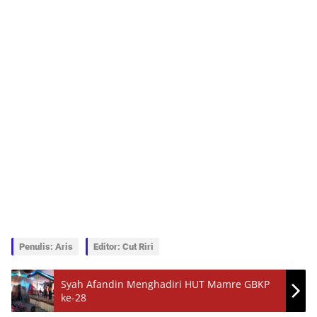
Penulis: Aris
Editor: Cut Riri
Syah Afandin Menghadiri HUT Mamre GBKP
ke-28