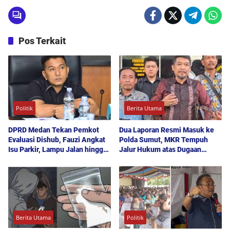
Pos Terkait
Politik
Berita Utama
DPRD Medan Tekan Pemkot
Dua Laporan Resmi Masuk ke
Evaluasi Dishub, Fauzi Angkat
Polda Sumut, MKR Tempuh
Isu Parkir, Lampu Jalan hingga
Jalur Hukum atas Dugaan
Transparansi Proyek
Hoaks dan Pencemaran Nama
Baik
Berita Utama
Politik