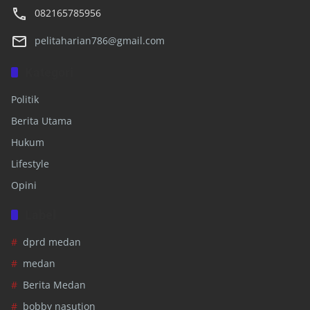
082165785956
pelitaharian786@gmail.com
Kategori
Politik
Berita Utama
Hukum
Lifestyle
Opini
Label
dprd medan
medan
Berita Medan
bobby nasution