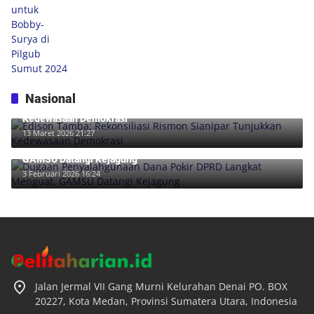
Nasional
Edison Tamba: Rekonsiliasi Rismon Sianipar Tunjukkan
Kedewasaan Demokrasi
13 Maret 2026 21:27
Dugaan Penyalahgunaan Dana Pokir DPRD Langkat Menguat,
GAMSU Datangi Kejagung
3 Februari 2026 16:24
Jalan Jermal VII Gang Murni Kelurahan Denai PO. BOX
20227, Kota Medan, Provinsi Sumatera Utara, Indonesia