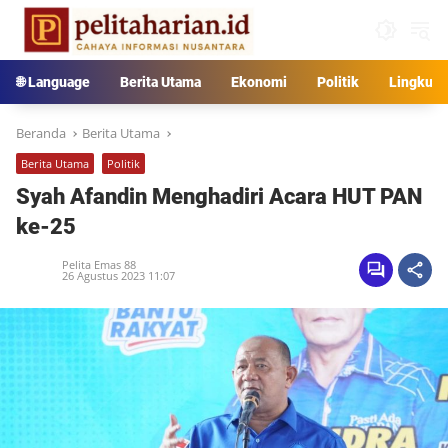
Langsung
ke
konten
🌐 Language
Berita Utama
Ekonomi
Politik
Lingkun
Beranda
Berita Utama
Berita Utama
Politik
Syah Afandin Menghadiri Acara HUT PAN
ke-25
Pelita Emas 88
26 Agustus 2023 11:07