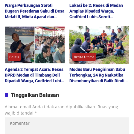
Warga Perbaungan Soroti
Lokasi ke 2: Reses di Medan
Dugaan Peredaran Sabu di Desa
Amplas Dipadati Warga,
Melati II, Minta Aparat dan
Godfried Lubis Soroti
Polda Sumut Bertindak
Kemudahan Layanan Kesehatan
hingga Penyerapan Aspirasi
Publik
Politik
Berita Utama
Agenda 2 Tempat Acara: Reses
Modus Baru Pengiriman Sabu
DPRD Medan di Timbang Deli
Terbongkar, 24 Kg Narkotika
Dipadati Warga, Godfried Lubis
Disembunyikan di Balik Dinding
Uraikan Akses Bantuan Sosial
Mobil Menuju Jakarta
hingga Layanan UHC
Tinggalkan Balasan
Alamat email Anda tidak akan dipublikasikan.
Ruas yang
wajib ditandai
*