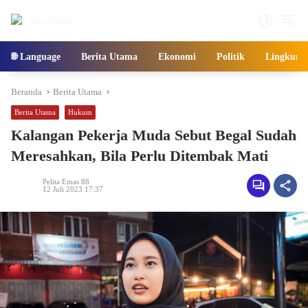
Langsung
ke
konten
🌐 Language
Berita Utama
Ekonomi
Politik
Lingkung
Beranda
Berita Utama
Berita Utama
Hukum
Kalangan Pekerja Muda Sebut Begal Sudah
Meresahkan, Bila Perlu Ditembak Mati
Pelita Emas 88
12 Juli 2023 17:37