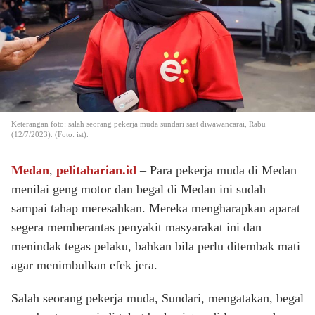
Keterangan foto: salah seorang pekerja muda sundari saat diwawancarai, Rabu
(12/7/2023). (Foto: ist).
Medan
,
pelitaharian.id
– Para pekerja muda di Medan
menilai geng motor dan begal di Medan ini sudah
sampai tahap meresahkan. Mereka mengharapkan aparat
segera memberantas penyakit masyarakat ini dan
menindak tegas pelaku, bahkan bila perlu ditembak mati
agar menimbulkan efek jera.
Salah seorang pekerja muda, Sundari, mengatakan, begal