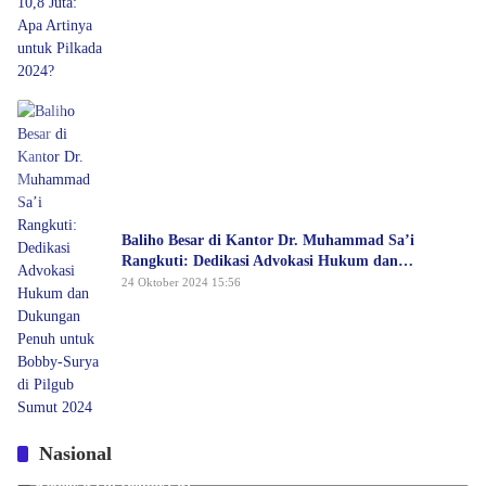
Baliho Besar di Kantor Dr. Muhammad Sa’i
Rangkuti: Dedikasi Advokasi Hukum dan
Dukungan Penuh untuk Bobby-Surya di Pilgub
24 Oktober 2024 15:56
Sumut 2024
Nasional
Edison Tamba: Rekonsiliasi Rismon Sianipar Tunjukkan
Kedewasaan Demokrasi