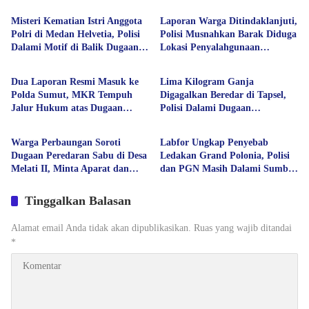
Misteri Kematian Istri Anggota
Laporan Warga Ditindaklanjuti,
Polri di Medan Helvetia, Polisi
Polisi Musnahkan Barak Diduga
Dalami Motif di Balik Dugaan
Lokasi Penyalahgunaan
Berita Utama
Hukum
Bunuh Diri
Narkoba di Deli Serdang
Dua Laporan Resmi Masuk ke
Lima Kilogram Ganja
Polda Sumut, MKR Tempuh
Digagalkan Beredar di Tapsel,
Jalur Hukum atas Dugaan
Polisi Dalami Dugaan
Berita Utama
Hukum
Hoaks dan Pencemaran Nama
Keterlibatan Jaringan Lain
Baik
Warga Perbaungan Soroti
Labfor Ungkap Penyebab
Dugaan Peredaran Sabu di Desa
Ledakan Grand Polonia, Polisi
Melati II, Minta Aparat dan
dan PGN Masih Dalami Sumber
Polda Sumut Bertindak
Kebocoran Gas
Tinggalkan Balasan
Alamat email Anda tidak akan dipublikasikan.
Ruas yang wajib ditandai
*