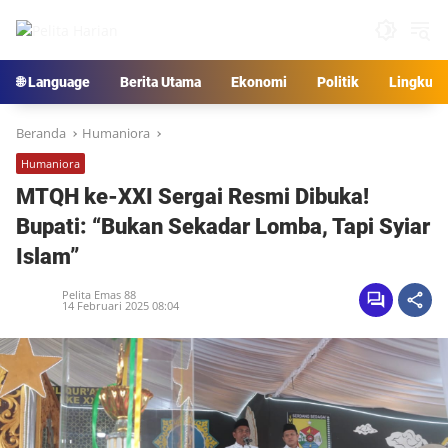
Langsung
ke
konten
🌐 Language
Berita Utama
Ekonomi
Politik
Lingkun
Beranda
Humaniora
Humaniora
MTQH ke-XXI Sergai Resmi Dibuka!
Bupati: “Bukan Sekadar Lomba, Tapi Syiar
Islam”
Pelita Emas 88
14 Februari 2025 08:04