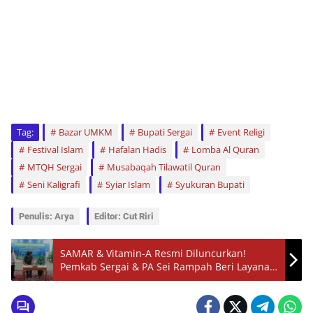
Tag:
Bazar UMKM
Bupati Sergai
Event Religi
Festival Islam
Hafalan Hadis
Lomba Al Quran
MTQH Sergai
Musabaqah Tilawatil Quran
Seni Kaligrafi
Syiar Islam
Syukuran Bupati
Penulis: Arya
Editor: Cut Riri
SAMAR & Vitamin-A Resmi Diluncurkan!
Pemkab Sergai & PA Sei Rampah Beri Layanan
Cepat & Transparan