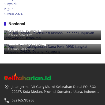
Nasional
Edison Tamba: Rekonsiliasi Rismon Sianipar Tunjukkan
Kedewasaan Demokrasi
13 Maret 2026 21:27
Dugaan Penyalahgunaan Dana Pokir DPRD Langkat Menguat,
GAMSU Datangi Kejagung
3 Februari 2026 16:24
Jalan Jermal VII Gang Murni Kelurahan Denai PO. BOX
20227, Kota Medan, Provinsi Sumatera Utara, Indonesia
082165785956