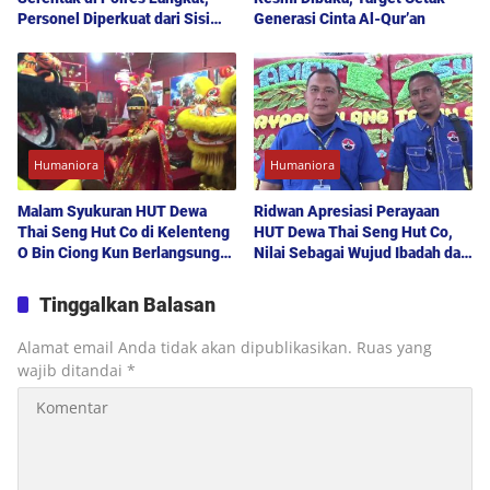
Personel Diperkuat dari Sisi
Generasi Cinta Al-Qur’an
Spiritual dan Integritas
Humaniora
Humaniora
Malam Syukuran HUT Dewa
Ridwan Apresiasi Perayaan
Thai Seng Hut Co di Kelenteng
HUT Dewa Thai Seng Hut Co,
O Bin Ciong Kun Berlangsung
Nilai Sebagai Wujud Ibadah dan
Meriah, Penuh Makna dan
Kepedulian Sosial
Dihadiri Ratusan Umat
Tinggalkan Balasan
Alamat email Anda tidak akan dipublikasikan.
Ruas yang
wajib ditandai
*