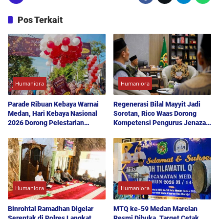
Pos Terkait
Humaniora
Humaniora
Parade Ribuan Kebaya Warnai
Regenerasi Bilal Mayyit Jadi
Medan, Hari Kebaya Nasional
Sorotan, Rico Waas Dorong
2026 Dorong Pelestarian
Kompetensi Pengurus Jenazah
Budaya hingga UMKM
Diperkuat
Humaniora
Humaniora
Binrohtal Ramadhan Digelar
MTQ ke-59 Medan Marelan
Serentak di Polres Langkat,
Resmi Dibuka, Target Cetak