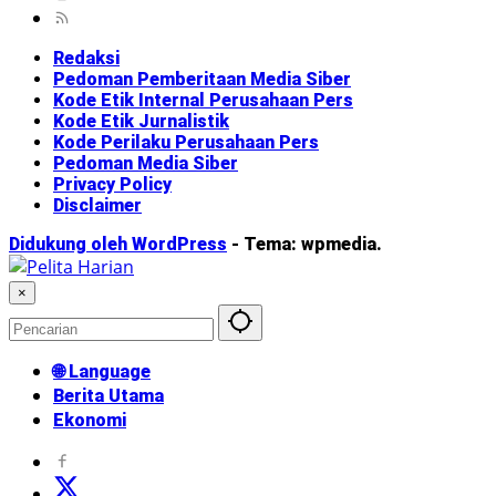
Redaksi
Pedoman Pemberitaan Media Siber
Kode Etik Internal Perusahaan Pers
Kode Etik Jurnalistik
Kode Perilaku Perusahaan Pers
Pedoman Media Siber
Privacy Policy
Disclaimer
Didukung oleh WordPress
-
Tema: wpmedia.
×
🌐 Language
Berita Utama
Ekonomi