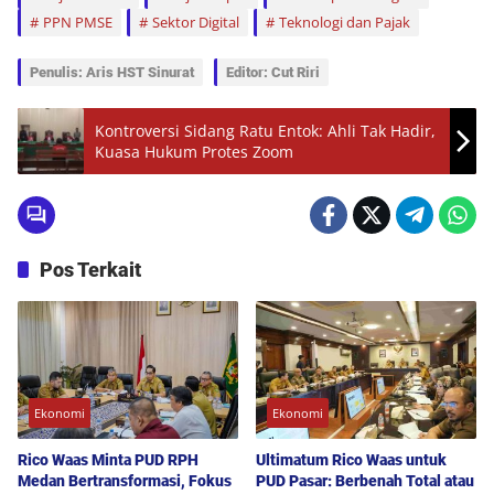
PPN PMSE
Sektor Digital
Teknologi dan Pajak
Penulis: Aris HST Sinurat
Editor: Cut Riri
Kontroversi Sidang Ratu Entok: Ahli Tak Hadir,
Kuasa Hukum Protes Zoom
Pos Terkait
Ekonomi
Ekonomi
Rico Waas Minta PUD RPH
Ultimatum Rico Waas untuk
Medan Bertransformasi, Fokus
PUD Pasar: Berbenah Total atau