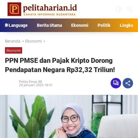
Langsung
ke
konten
🌐 Language
Berita Utama
Ekonomi
Politik
Lingkun
Beranda
Ekonomi
Ekonomi
PPN PMSE dan Pajak Kripto Dorong
Pendapatan Negara Rp32,32 Triliun!
Pelita Emas 88
20 Januari 2025 18:51