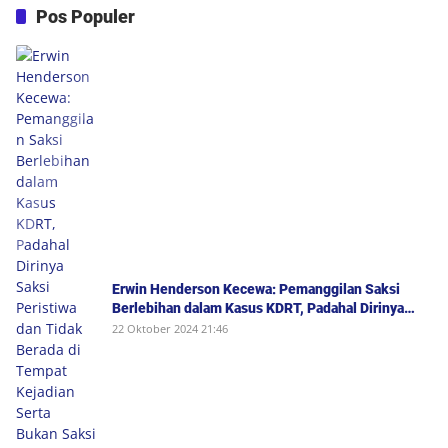
Pos Populer
Erwin Henderson Kecewa: Pemanggilan Saksi
Berlebihan dalam Kasus KDRT, Padahal Dirinya
Saksi Peristiwa dan Tidak Berada di Tempat
22 Oktober 2024 21:46
Kejadian Serta Bukan Saksi Pelapor Atau Orang
yang Dilaporkan Dalam Perkara