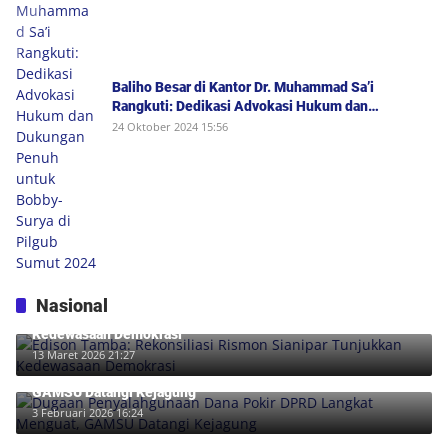
Baliho Besar di Kantor Dr. Muhammad Sa’i
Rangkuti: Dedikasi Advokasi Hukum dan
Dukungan Penuh untuk Bobby-Surya di Pilgub
24 Oktober 2024 15:56
Sumut 2024
Nasional
Edison Tamba: Rekonsiliasi Rismon Sianipar Tunjukkan
Kedewasaan Demokrasi
13 Maret 2026 21:27
Dugaan Penyalahgunaan Dana Pokir DPRD Langkat Menguat,
GAMSU Datangi Kejagung
3 Februari 2026 16:24