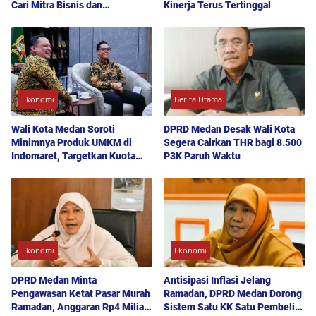
Cari Mitra Bisnis dan
Kinerja Terus Tertinggal
Kembangkan Industri Olahan
Daging
Ekonomi
Berita Utama
Wali Kota Medan Soroti
DPRD Medan Desak Wali Kota
Minimnya Produk UMKM di
Segera Cairkan THR bagi 8.500
Indomaret, Targetkan Kuota
P3K Paruh Waktu
Naik Jadi 20 Persen
Ekonomi
Ekonomi
DPRD Medan Minta
Antisipasi Inflasi Jelang
Pengawasan Ketat Pasar Murah
Ramadan, DPRD Medan Dorong
Ramadan, Anggaran Rp4 Miliar
Sistem Satu KK Satu Pembeli