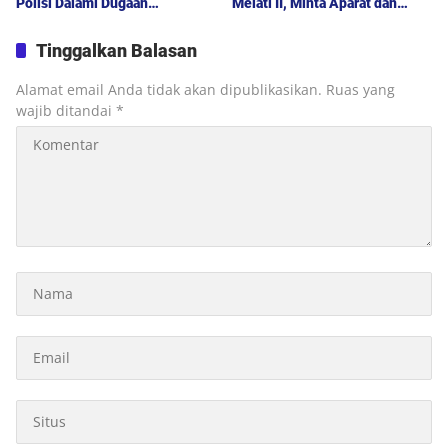
Polisi Dalami Dugaan
Melati II, Minta Aparat dan
Keterlibatan Jaringan Lain
Polda Sumut Bertindak
Tinggalkan Balasan
Alamat email Anda tidak akan dipublikasikan.
Ruas yang
wajib ditandai
*