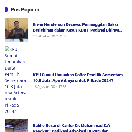
Pos Populer
Erwin Henderson Kecewa: Pemanggilan Saksi
Berlebihan dalam Kasus KDRT, Padahal Dirinya
Saksi Peristiwa dan Tidak Berada di Tempat
22 Oktober 2024 21:46
Kejadian Serta Bukan Saksi Pelapor Atau Orang
yang Dilaporkan Dalam Perkara
KPU Sumut Umumkan Daftar Pemilih Sementara
10,8 Juta: Apa Artinya untuk Pilkada 2024?
16 Agustus 2024 17:53
Baliho Besar di Kantor Dr. Muhammad Sa’i
Rangkuti: Dedikasi Advokasi Hukum dan