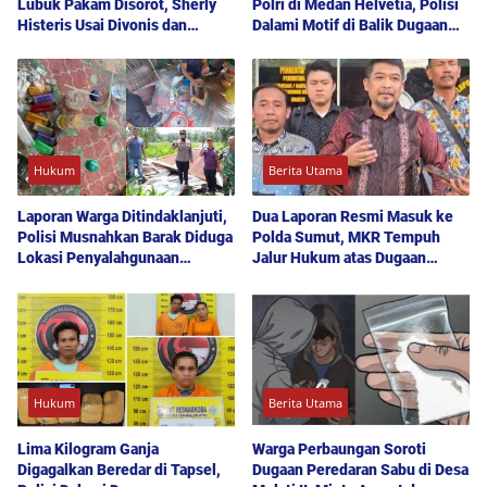
Lubuk Pakam Disorot, Sherly
Polri di Medan Helvetia, Polisi
Histeris Usai Divonis dan
Dalami Motif di Balik Dugaan
Ajukan Banding
Bunuh Diri
Hukum
Berita Utama
Laporan Warga Ditindaklanjuti,
Dua Laporan Resmi Masuk ke
Polisi Musnahkan Barak Diduga
Polda Sumut, MKR Tempuh
Lokasi Penyalahgunaan
Jalur Hukum atas Dugaan
Narkoba di Deli Serdang
Hoaks dan Pencemaran Nama
Baik
Hukum
Berita Utama
Lima Kilogram Ganja
Warga Perbaungan Soroti
Digagalkan Beredar di Tapsel,
Dugaan Peredaran Sabu di Desa