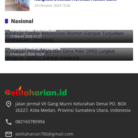
Dukungan Penuh untuk Bobby-Surya di Pilgub
24 Oktober 2024 15:56
Sumut 2024
Nasional
Edison Tamba: Rekonsiliasi Rismon Sianipar Tunjukkan
Kedewasaan Demokrasi
13 Maret 2026 21:27
Dugaan Penyalahgunaan Dana Pokir DPRD Langkat Menguat,
GAMSU Datangi Kejagung
3 Februari 2026 16:24
Jalan Jermal VII Gang Murni Kelurahan Denai PO. BOX
20227, Kota Medan, Provinsi Sumatera Utara, Indonesia
082165785956
pelitaharian786@gmail.com