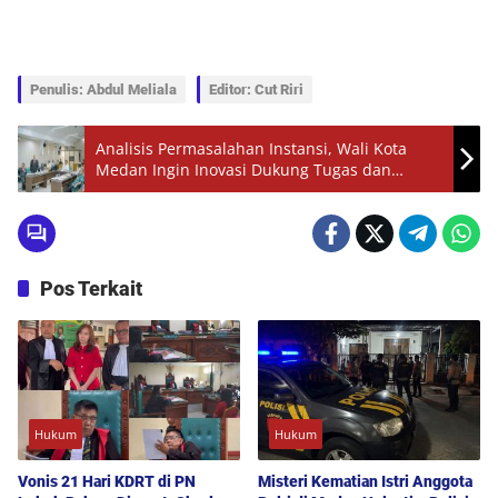
Penulis: Abdul Meliala
Editor: Cut Riri
Analisis Permasalahan Instansi, Wali Kota
Medan Ingin Inovasi Dukung Tugas dan
Pelayanan Masyarakat
Pos Terkait
Hukum
Hukum
Vonis 21 Hari KDRT di PN
Misteri Kematian Istri Anggota