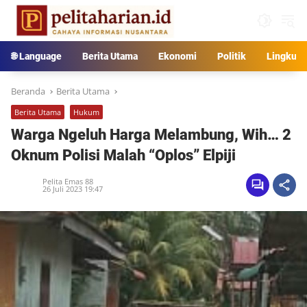
Langsung
ke
konten
🌐 Language
Berita Utama
Ekonomi
Politik
Lingkun
Beranda
Berita Utama
Berita Utama
Hukum
Warga Ngeluh Harga Melambung, Wih… 2
Oknum Polisi Malah “Oplos” Elpiji
Pelita Emas 88
26 Juli 2023 19:47