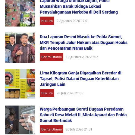
Laporan Warga Ditindaklanjuti, Polisi
Musnahkan Barak Diduga Lokasi
Penyalahgunaan Narkoba di Deli Serdang
Hukum
2 Agustus 2026 17:01
Dua Laporan Resmi Masuk ke Polda Sumut,
MKR Tempuh Jalur Hukum atas Dugaan Hoaks
dan Pencemaran Nama Baik
Berita Utama
1 Agustus 2026 20:02
Lima Kilogram Ganja Digagalkan Beredar di
Tapsel, Polisi Dalami Dugaan Keterlibatan
Jaringan Lain
Hukum
28 Juli 2026 21:05
Warga Perbaungan Soroti Dugaan Peredaran
Sabu di Desa Melati II, Minta Aparat dan Polda
Sumut Bertindak
Berita Utama
26 Juli 2026 21:51