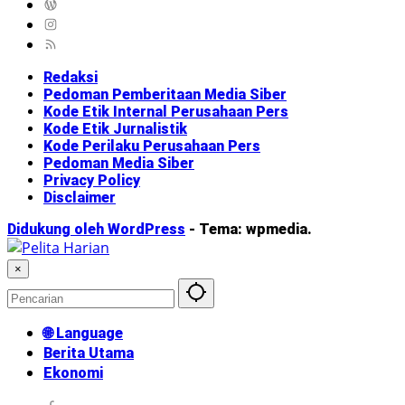
Redaksi
Pedoman Pemberitaan Media Siber
Kode Etik Internal Perusahaan Pers
Kode Etik Jurnalistik
Kode Perilaku Perusahaan Pers
Pedoman Media Siber
Privacy Policy
Disclaimer
Didukung oleh WordPress
-
Tema: wpmedia.
×
🌐 Language
Berita Utama
Ekonomi