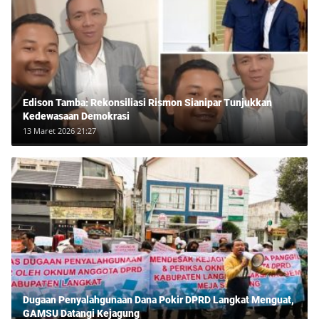
Edison Tamba: Rekonsiliasi Rismon Sianipar Tunjukkan
Kedewasaan Demokrasi
13 Maret 2026 21:27
Dugaan Penyalahgunaan Dana Pokir DPRD Langkat Menguat,
GAMSU Datangi Kejagung