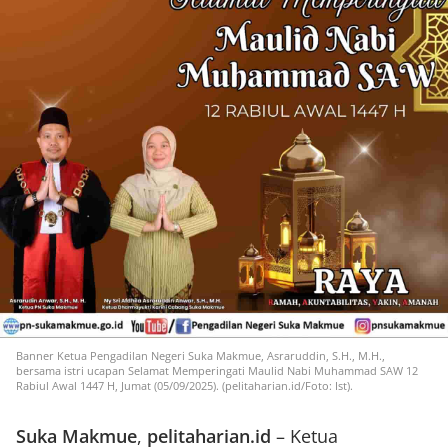
Banner Ketua Pengadilan Negeri Suka Makmue, Asraruddin, S.H., M.H.,
bersama istri ucapan Selamat Memperingati Maulid Nabi Muhammad SAW 12
Rabiul Awal 1447 H, Jumat (05/09/2025). (pelitaharian.id/Foto: Ist).
Suka Makmue
,
pelitaharian.id
– Ketua