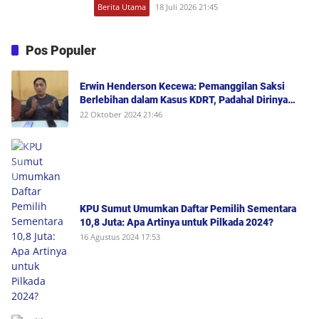
Berita Utama
18 Juli 2026 21:45
Pos Populer
Erwin Henderson Kecewa: Pemanggilan Saksi
Berlebihan dalam Kasus KDRT, Padahal Dirinya
Saksi Peristiwa dan Tidak Berada di Tempat
22 Oktober 2024 21:46
Kejadian Serta Bukan Saksi Pelapor Atau Orang
yang Dilaporkan Dalam Perkara
KPU Sumut Umumkan Daftar Pemilih Sementara
10,8 Juta: Apa Artinya untuk Pilkada 2024?
16 Agustus 2024 17:53