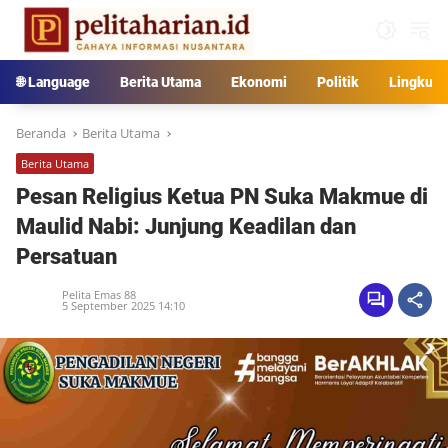
Langsung
ke
konten
🌐 Language
Berita Utama
Ekonomi
Politik
Lingkun
Beranda
Berita Utama
Berita Utama
Pesan Religius Ketua PN Suka Makmue di
Maulid Nabi: Junjung Keadilan dan
Persatuan
Pelita Emas 88
5 September 2025 14:10