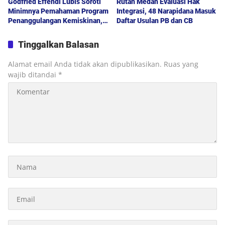
Godfried Effendi Lubis Soroti
Rutan Medan Evaluasi Hak
Minimnya Pemahaman Program
Integrasi, 48 Narapidana Masuk
Penanggulangan Kemiskinan,
Daftar Usulan PB dan CB
Drainase hingga Lampu Jalan
Jadi Keluhan Warga Medan
Tinggalkan Balasan
Denai
Alamat email Anda tidak akan dipublikasikan.
Ruas yang
wajib ditandai
*