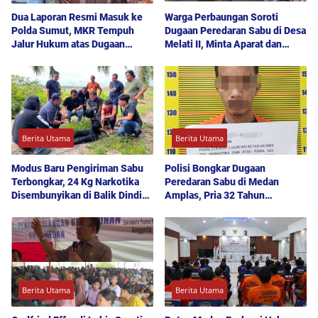
Dua Laporan Resmi Masuk ke
Warga Perbaungan Soroti
Polda Sumut, MKR Tempuh
Dugaan Peredaran Sabu di Desa
Jalur Hukum atas Dugaan
Melati II, Minta Aparat dan
Hoaks dan Pencemaran Nama
Polda Sumut Bertindak
Baik
Berita Utama
Berita Utama
Modus Baru Pengiriman Sabu
Polisi Bongkar Dugaan
Terbongkar, 24 Kg Narkotika
Peredaran Sabu di Medan
Disembunyikan di Balik Dinding
Amplas, Pria 32 Tahun
Mobil Menuju Jakarta
Diamankan Bersama 12 Paket
Barang Bukti
Berita Utama
Berita Utama