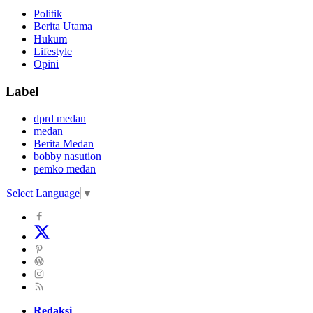
Politik
Berita Utama
Hukum
Lifestyle
Opini
Label
dprd medan
medan
Berita Medan
bobby nasution
pemko medan
Select Language
▼
Redaksi