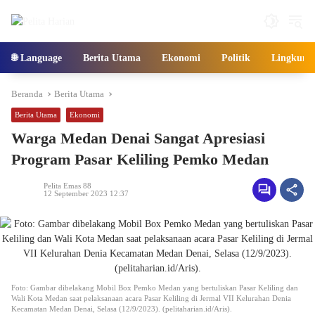
Langsung
ke
konten
🌐 Language
Berita Utama
Ekonomi
Politik
Lingkung
Beranda
Berita Utama
Berita Utama
Ekonomi
Warga Medan Denai Sangat Apresiasi
Program Pasar Keliling Pemko Medan
Pelita Emas 88
12 September 2023 12:37
Foto: Gambar dibelakang Mobil Box Pemko Medan yang bertuliskan Pasar Keliling dan
Wali Kota Medan saat pelaksanaan acara Pasar Keliling di Jermal VII Kelurahan Denia
Kecamatan Medan Denai, Selasa (12/9/2023). (pelitaharian.id/Aris).