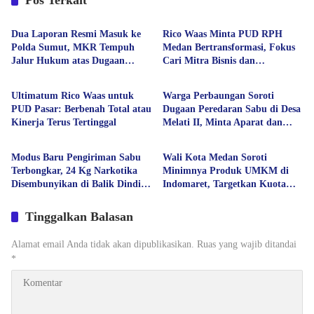
Pos Terkait
Berita Utama
Ekonomi
Dua Laporan Resmi Masuk ke
Rico Waas Minta PUD RPH
Polda Sumut, MKR Tempuh
Medan Bertransformasi, Fokus
Jalur Hukum atas Dugaan
Cari Mitra Bisnis dan
Ekonomi
Berita Utama
Hoaks dan Pencemaran Nama
Kembangkan Industri Olahan
Baik
Daging
Ultimatum Rico Waas untuk
Warga Perbaungan Soroti
PUD Pasar: Berbenah Total atau
Dugaan Peredaran Sabu di Desa
Kinerja Terus Tertinggal
Melati II, Minta Aparat dan
Berita Utama
Ekonomi
Polda Sumut Bertindak
Modus Baru Pengiriman Sabu
Wali Kota Medan Soroti
Terbongkar, 24 Kg Narkotika
Minimnya Produk UMKM di
Disembunyikan di Balik Dinding
Indomaret, Targetkan Kuota
Mobil Menuju Jakarta
Naik Jadi 20 Persen
Tinggalkan Balasan
Alamat email Anda tidak akan dipublikasikan.
Ruas yang wajib ditandai
*