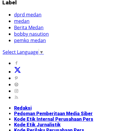
Label
dprd medan
medan
Berita Medan
bobby nasution
pemko medan
Select Language
▼
Redaksi
Pedoman Pemberitaan Media Siber
Kode Etik Internal Perusahaan Pers
Kode Etik Jurnalistik
Kode Perilaku Perusahaan Pers