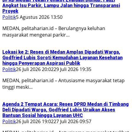
Angkat Isu Parkir, Lampu Jalan hingga Transparansi
Proyek
Politik
5 Agustus 2026 13:50
MEDAN, pelitaharian.id – Berulangnya keluhan
masyarakat mengenai parkir…
Lokasi ke 2: Reses di Medan Amplas Dipadati Warga,
Godfried Lubis Soroti Kemudahan Layanan Kesehatan
hingga Penyerapan Aspirasi Publik
Politik
26 Juli 2026 20:02
29 Juli 2026 19:35
MEDAN, pelitaharian.id – Antusiasme masyarakat tetap
tinggi meski…
Agenda 2 Tempat Acara: Reses DPRD Medan di Timbang
Deli Dipadati Warga, Godfried Lubis Uraikan Akses
Bantuan Sosial hingga Layanan UHC
Politik
26 Juli 2026 19:02
27 Juli 2026 09:57