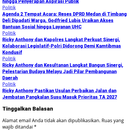
hingga Penyerapan Aspirasi Publik
Politik
Agenda 2 Tempat Acara: Reses DPRD Medan di Timbang
Deli Dipadati Warga, Godfried Lubis Uraikan Akses
Bantuan Sosial hingga Layanan UHC
Politik
Ricky Anthony dan Kapolres Langkat Perkuat Sinergi,
Kolaborasi Legislatif-Polri Didorong Demi Kamtibmas
Kondusif
Politik
Ricky Anthony dan Kesultanan Langkat Bangun Sinergi,
Pelestarian Budaya Melayu Jadi Pilar Pembangunan
Daerah
Politik
Ricky Anthony Pastikan Usulan Perbaikan Jalan dan
Jembatan Pangkalan Susu Masuk Prioritas TA 2027
Tinggalkan Balasan
Alamat email Anda tidak akan dipublikasikan.
Ruas yang
wajib ditandai
*