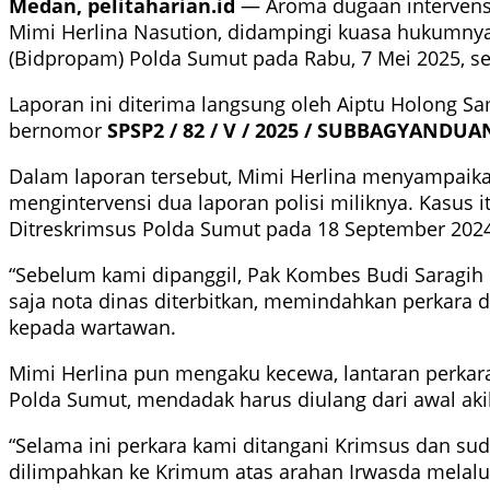
Medan, pelitaharian.id
— Aroma dugaan intervensi
Mimi Herlina Nasution, didampingi kuasa hukumnya 
(Bidpropam) Polda Sumut pada Rabu, 7 Mei 2025, sek
Laporan ini diterima langsung oleh Aiptu Holong 
bernomor
SPSP2 / 82 / V / 2025 / SUBBAGYANDUA
Dalam laporan tersebut, Mimi Herlina menyampaika
mengintervensi dua laporan polisi miliknya. Kasus
Ditreskrimsus Polda Sumut pada 18 September 2024
“Sebelum kami dipanggil, Pak Kombes Budi Saragih 
saja nota dinas diterbitkan, memindahkan perkara d
kepada wartawan.
Mimi Herlina pun mengaku kecewa, lantaran perkara 
Polda Sumut, mendadak harus diulang dari awal aki
“Selama ini perkara kami ditangani Krimsus dan su
dilimpahkan ke Krimum atas arahan Irwasda melalui