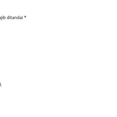
jib ditandai
*
l.