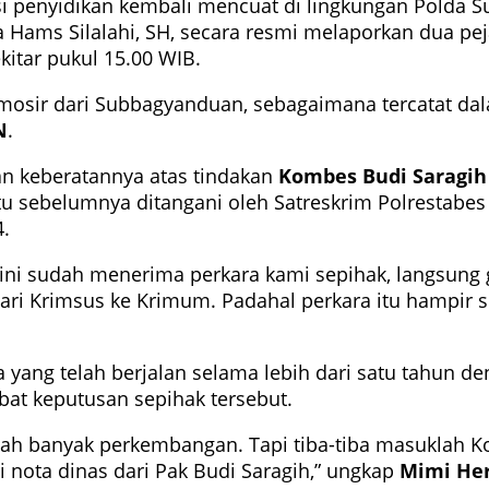
 penyidikan kembali mencuat di lingkungan Polda S
Hams Silalahi, SH, secara resmi melaporkan dua pe
itar pukul 15.00 WIB.
Samosir dari Subbagyanduan, sebagaimana tercatat 
N
.
n keberatannya atas tindakan
Kombes Budi Saragih
 itu sebelumnya ditangani oleh Satreskrim Polrestab
.
ini sudah menerima perkara kami sepihak, langsung g
ari Krimsus ke Krimum. Padahal perkara itu hampir se
yang telah berjalan selama lebih dari satu tahun de
bat keputusan sepihak tersebut.
dah banyak perkembangan. Tapi tiba-tiba masuklah K
 nota dinas dari Pak Budi Saragih,” ungkap
Mimi Her