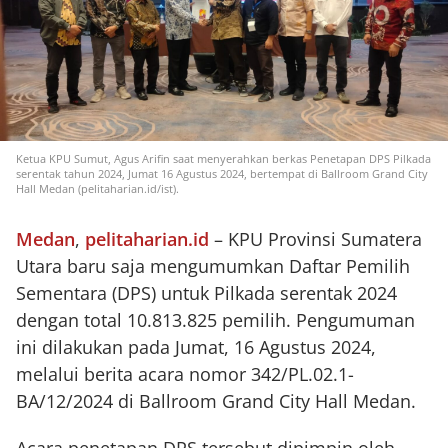
Ketua KPU Sumut, Agus Arifin saat menyerahkan berkas Penetapan DPS Pilkada
serentak tahun 2024, Jumat 16 Agustus 2024, bertempat di Ballroom Grand City
Hall Medan (pelitaharian.id/ist).
Medan
,
pelitaharian.id
– KPU Provinsi Sumatera
Utara baru saja mengumumkan Daftar Pemilih
Sementara (DPS) untuk Pilkada serentak 2024
dengan total 10.813.825 pemilih. Pengumuman
ini dilakukan pada Jumat, 16 Agustus 2024,
melalui berita acara nomor 342/PL.02.1-
BA/12/2024 di Ballroom Grand City Hall Medan.