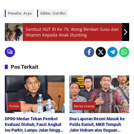
Penulis: Arya
Editor: Cut Riri
Sambut HUT RI Ke-79, Wong Berikan Susu dan
Vitamin Kepada Anak Stunting
Pos Terkait
Politik
Berita Utama
DPRD Medan Tekan Pemkot
Dua Laporan Resmi Masuk ke
Evaluasi Dishub, Fauzi Angkat
Polda Sumut, MKR Tempuh
Isu Parkir, Lampu Jalan hingga
Jalur Hukum atas Dugaan