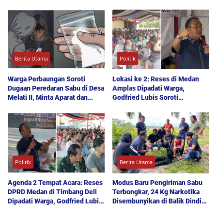
Transparansi Proyek
Hoaks dan Pencemaran Nama
Baik
Berita Utama
Politik
Warga Perbaungan Soroti
Lokasi ke 2: Reses di Medan
Dugaan Peredaran Sabu di Desa
Amplas Dipadati Warga,
Melati II, Minta Aparat dan
Godfried Lubis Soroti
Polda Sumut Bertindak
Kemudahan Layanan Kesehatan
hingga Penyerapan Aspirasi
Publik
Politik
Berita Utama
Agenda 2 Tempat Acara: Reses
Modus Baru Pengiriman Sabu
DPRD Medan di Timbang Deli
Terbongkar, 24 Kg Narkotika
Dipadati Warga, Godfried Lubis
Disembunyikan di Balik Dinding
Uraikan Akses Bantuan Sosial
Mobil Menuju Jakarta