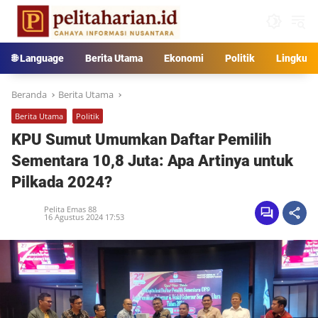
Langsung
ke
konten
🌐 Language
Berita Utama
Ekonomi
Politik
Lingkun
Beranda
Berita Utama
Berita Utama
Politik
KPU Sumut Umumkan Daftar Pemilih
Sementara 10,8 Juta: Apa Artinya untuk
Pilkada 2024?
Pelita Emas 88
16 Agustus 2024 17:53