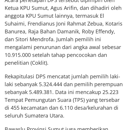
Acara penetapan DPS tersebut dipimpin oleh
Ketua KPU Sumut, Agus Arifin, dan dihadiri oleh
anggota KPU Sumut lainnya, termasuk El
Suhaimi, Frendianus Joni Rahmat Zebua, Kotaris
Banurea, Raja Bahan Damanik, Roby Effendy,
dan Sitori Mendrofa. Jumlah pemilih ini
mengalami penurunan dari angka awal sebesar
10.915.000 setelah tahap pencocokan dan
penelitian (Coklit).
Rekapitulasi DPS mencatat jumlah pemilih laki-
laki sebanyak 5.324.444 dan pemilih perempuan
sebanyak 5.489.381. Data ini mencakup 25.223
Tempat Pemungutan Suara (TPS) yang tersebar
di 455 kecamatan dan 6.110 desa/kelurahan di
seluruh Sumatera Utara.
Bawaslu Provinsi Sumut juga memberikan