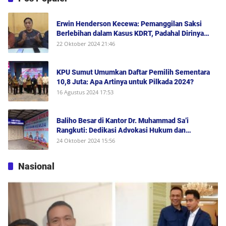
Erwin Henderson Kecewa: Pemanggilan Saksi
Berlebihan dalam Kasus KDRT, Padahal Dirinya
Saksi Peristiwa dan Tidak Berada di Tempat
22 Oktober 2024 21:46
Kejadian Serta Bukan Saksi Pelapor Atau Orang
yang Dilaporkan Dalam Perkara
KPU Sumut Umumkan Daftar Pemilih Sementara
10,8 Juta: Apa Artinya untuk Pilkada 2024?
16 Agustus 2024 17:53
Baliho Besar di Kantor Dr. Muhammad Sa’i
Rangkuti: Dedikasi Advokasi Hukum dan
Dukungan Penuh untuk Bobby-Surya di Pilgub
24 Oktober 2024 15:56
Sumut 2024
Nasional