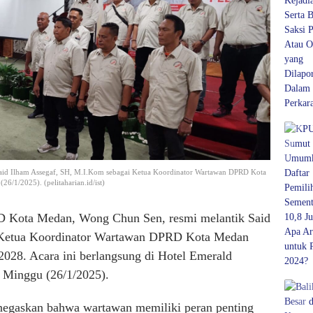
id Ilham Assegaf, SH, M.I.Kom sebagai Ketua Koordinator Wartawan DPRD Kota
6/1/2025). (pelitaharian.id/ist)
Kota Medan, Wong Chun Sen, resmi melantik Said
 Ketua Koordinator Wartawan DPRD Kota Medan
-2028. Acara ini berlangsung di Hotel Emerald
a Minggu (26/1/2025).
egaskan bahwa wartawan memiliki peran penting