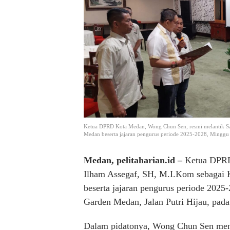
Ketua DPRD Kota Medan, Wong Chun Sen, resmi melantik Sa
Medan beserta jajaran pengurus periode 2025-2028, Minggu (2
Medan, pelitaharian.id –
Ketua DPRD 
Ilham Assegaf, SH, M.I.Kom sebagai
beserta jajaran pengurus periode 2025
Garden Medan, Jalan Putri Hijau, pad
Dalam pidatonya, Wong Chun Sen men