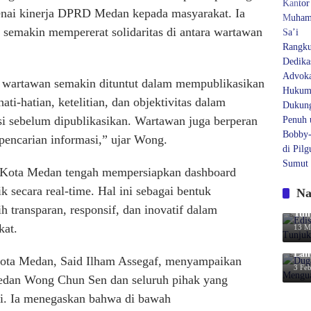
nai kinerja DPRD Medan kepada masyarakat. Ia
 semakin mempererat solidaritas di antara wartawan
tas wartawan semakin dituntut dalam mempublikasikan
ati-hatian, ketelitian, dan objektivitas dalam
si sebelum dipublikasikan. Wartawan juga berperan
pencarian informasi,” ujar Wong.
Kota Medan tengah mempersiapkan dashboard
 secara real-time. Hal ini sebagai bentuk
Na
Edi
 transparan, responsif, dan inovatif dalam
Tun
kat.
13 M
Dug
Lan
ta Medan, Said Ilham Assegaf, menyampaikan
3 Feb
edan Wong Chun Sen dan seluruh pihak yang
ni. Ia menegaskan bahwa di bawah