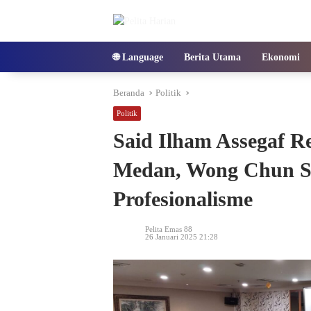
Langsung
ke
konten
🌐 Language
Berita Utama
Ekonomi
Beranda
Politik
Politik
Said Ilham Assegaf 
Medan, Wong Chun Se
Profesionalisme
Pelita Emas 88
26 Januari 2025 21:28