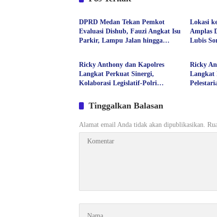
Politik
Politik
DPRD Medan Tekan Pemkot
Lokasi k
Evaluasi Dishub, Fauzi Angkat Isu
Amplas D
Parkir, Lampu Jalan hingga
Lubis S
Politik
Politik
Transparansi Proyek
Kesehata
Aspirasi
Ricky Anthony dan Kapolres
Ricky An
Langkat Perkuat Sinergi,
Langkat 
Kolaborasi Legislatif-Polri
Pelestar
Didorong Demi Kamtibmas
Pilar P
Kondusif
Tinggalkan Balasan
Alamat email Anda tidak akan dipublikasikan.
Rua