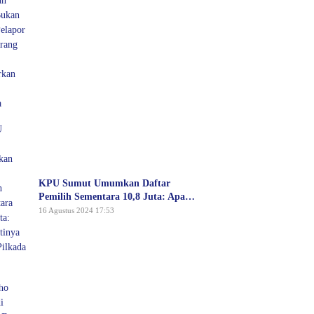
Pelapor Atau Orang yang Dilaporkan
Dalam Perkara
KPU Sumut Umumkan Daftar
Pemilih Sementara 10,8 Juta: Apa
Artinya untuk Pilkada 2024?
16 Agustus 2024 17:53