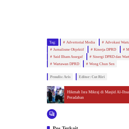
Tag:
Advertorial Media
Advokasi Wart
Jurnalisme Objektif
Kinerja DPRD
M
Said Ilham Assegaf
Sinergi DPRD dan War
Wartawan DPRD
Wong Chun Sen
Penulis: Aris
Editor: Cut Riri
Hikmah Isra Mikraj di Masjid Al-Ihs
Peradaban
Pos Terkait