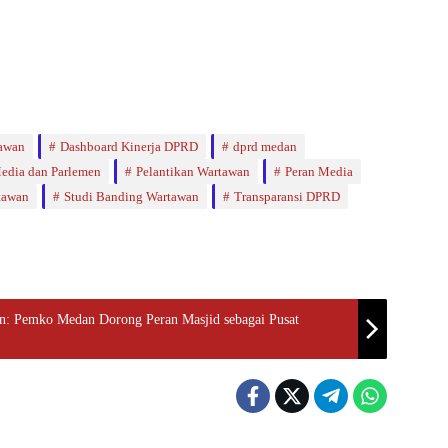
awan
Dashboard Kinerja DPRD
dprd medan
edia dan Parlemen
Pelantikan Wartawan
Peran Media
tawan
Studi Banding Wartawan
Transparansi DPRD
an: Pemko Medan Dorong Peran Masjid sebagai Pusat