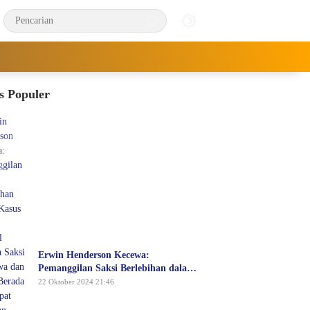
s Populer
Erwin Henderson Kecewa:
Pemanggilan Saksi Berlebihan dalam
Kasus KDRT, Padahal Dirinya Saksi
22 Oktober 2024 21:46
Peristiwa dan Tidak Berada di
Tempat Kejadian Serta Bukan Saksi