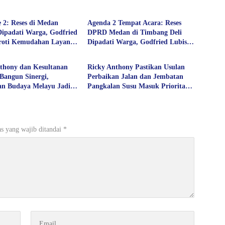
Politik
e 2: Reses di Medan
Agenda 2 Tempat Acara: Reses
ipadati Warga, Godfried
DPRD Medan di Timbang Deli
oroti Kemudahan Layanan
Dipadati Warga, Godfried Lubis
Politik
n hingga Penyerapan
Uraikan Akses Bantuan Sosial
 Publik
hingga Layanan UHC
thony dan Kesultanan
Ricky Anthony Pastikan Usulan
Bangun Sinergi,
Perbaikan Jalan dan Jembatan
ian Budaya Melayu Jadi
Pangkalan Susu Masuk Prioritas
embangunan Daerah
TA 2027
s yang wajib ditandai
*