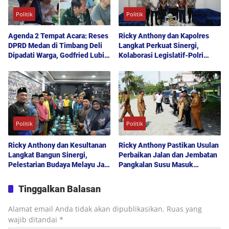
Politik
Politik
Agenda 2 Tempat Acara: Reses
Ricky Anthony dan Kapolres
DPRD Medan di Timbang Deli
Langkat Perkuat Sinergi,
Dipadati Warga, Godfried Lubis
Kolaborasi Legislatif-Polri
Uraikan Akses Bantuan Sosial
Didorong Demi Kamtibmas
hingga Layanan UHC
Kondusif
Politik
Politik
Ricky Anthony dan Kesultanan
Ricky Anthony Pastikan Usulan
Langkat Bangun Sinergi,
Perbaikan Jalan dan Jembatan
Pelestarian Budaya Melayu Jadi
Pangkalan Susu Masuk
Pilar Pembangunan Daerah
Prioritas TA 2027
Tinggalkan Balasan
Alamat email Anda tidak akan dipublikasikan.
Ruas yang
wajib ditandai
*