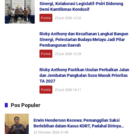
Sinergi, Kolaborasi Legislatif-Polri Didorong
Demi Kamtibmas Kondusif
Politik
23 Juli 2026 12:52
Ricky Anthony dan Kesultanan Langkat Bangun
Sinergi, Pelestarian Budaya Melayu Jadi Pilar
Pembangunan Daerah
Politik
23 Juli 2026 12:29
Ricky Anthony Pastikan Usulan Perbaikan Jalan
dan Jembatan Pangkalan Susu Masuk Prioritas
TA 2027
Politik
20 Juli 2026 16:11
Pos Populer
Erwin Henderson Kecewa: Pemanggilan Saksi
Berlebihan dalam Kasus KDRT, Padahal Dirinya
Saksi Peristiwa dan Tidak Berada di Tempat
22 Oktober 2024 21:46