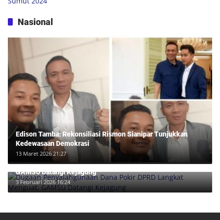
Nasional
Edison Tamba: Rekonsiliasi Rismon Sianipar Tunjukkan
Kedewasaan Demokrasi
13 Maret 2026 21:27
Dugaan Penyalahgunaan Dana Pokir DPRD Langkat Menguat,
GAMSU Datangi Kejagung
3 Februari 2026 16:24