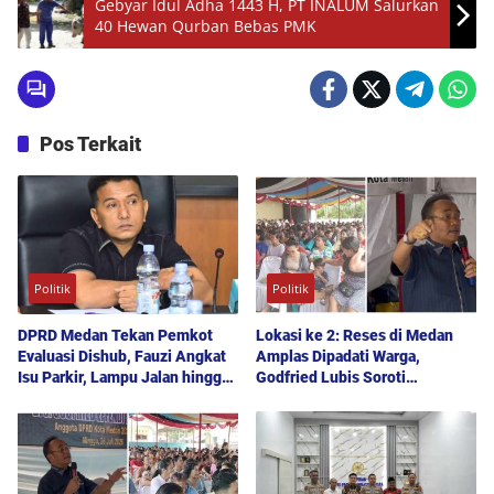
Gebyar Idul Adha 1443 H, PT INALUM Salurkan
40 Hewan Qurban Bebas PMK
Pos Terkait
Politik
Politik
DPRD Medan Tekan Pemkot
Lokasi ke 2: Reses di Medan
Evaluasi Dishub, Fauzi Angkat
Amplas Dipadati Warga,
Isu Parkir, Lampu Jalan hingga
Godfried Lubis Soroti
Transparansi Proyek
Kemudahan Layanan Kesehatan
hingga Penyerapan Aspirasi
Publik