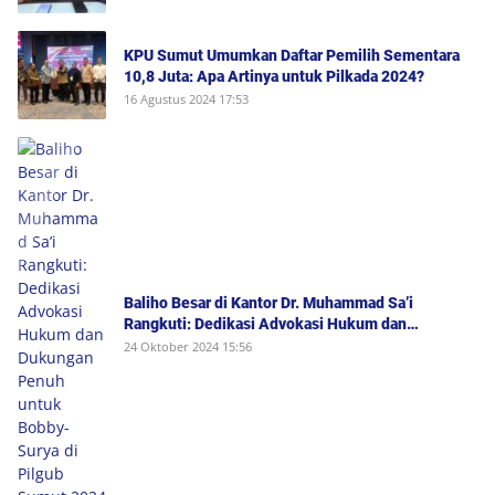
Kejadian Serta Bukan Saksi Pelapor Atau Orang
yang Dilaporkan Dalam Perkara
KPU Sumut Umumkan Daftar Pemilih Sementara
10,8 Juta: Apa Artinya untuk Pilkada 2024?
16 Agustus 2024 17:53
Baliho Besar di Kantor Dr. Muhammad Sa’i
Rangkuti: Dedikasi Advokasi Hukum dan
Dukungan Penuh untuk Bobby-Surya di Pilgub
24 Oktober 2024 15:56
Sumut 2024