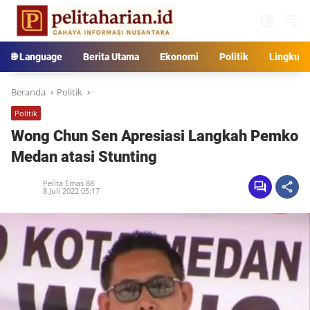
Langsung
ke
konten
🌐 Language
Berita Utama
Ekonomi
Politik
Lingkun
Beranda
Politik
Politik
Wong Chun Sen Apresiasi Langkah Pemko
Medan atasi Stunting
Pelita Emas 88
8 Juli 2022 05:17