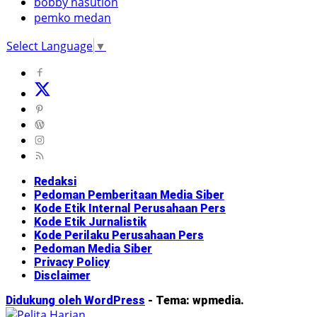
bobby nasution
pemko medan
Select Language
▼
Redaksi
Pedoman Pemberitaan Media Siber
Kode Etik Internal Perusahaan Pers
Kode Etik Jurnalistik
Kode Perilaku Perusahaan Pers
Pedoman Media Siber
Privacy Policy
Disclaimer
Didukung oleh WordPress
-
Tema: wpmedia.