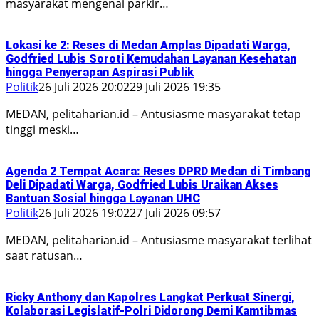
masyarakat mengenai parkir…
Lokasi ke 2: Reses di Medan Amplas Dipadati Warga,
Godfried Lubis Soroti Kemudahan Layanan Kesehatan
hingga Penyerapan Aspirasi Publik
Politik
26 Juli 2026 20:02
29 Juli 2026 19:35
MEDAN, pelitaharian.id – Antusiasme masyarakat tetap
tinggi meski…
Agenda 2 Tempat Acara: Reses DPRD Medan di Timbang
Deli Dipadati Warga, Godfried Lubis Uraikan Akses
Bantuan Sosial hingga Layanan UHC
Politik
26 Juli 2026 19:02
27 Juli 2026 09:57
MEDAN, pelitaharian.id – Antusiasme masyarakat terlihat
saat ratusan…
Ricky Anthony dan Kapolres Langkat Perkuat Sinergi,
Kolaborasi Legislatif-Polri Didorong Demi Kamtibmas