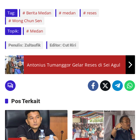
Tag:
Berita Medan
medan
reses
Wong Chun Sen
Topik:
Medan
Penulis: Zultaufik
Editor: Cut Riri
Antonius Tumanggor Gelar Reses di Sei Agul
Pos Terkait