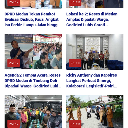
Politik
Politik
DPRD Medan Tekan Pemkot
Lokasi ke 2: Reses di Medan
Evaluasi Dishub, Fauzi Angkat
Amplas Dipadati Warga,
Isu Parkir, Lampu Jalan hingga
Godfried Lubis Soroti
Transparansi Proyek
Kemudahan Layanan Kesehatan
hingga Penyerapan Aspirasi
Publik
Politik
Politik
Agenda 2 Tempat Acara: Reses
Ricky Anthony dan Kapolres
DPRD Medan di Timbang Deli
Langkat Perkuat Sinergi,
Dipadati Warga, Godfried Lubis
Kolaborasi Legislatif-Polri
Uraikan Akses Bantuan Sosial
Didorong Demi Kamtibmas
hingga Layanan UHC
Kondusif
Politik
Politik