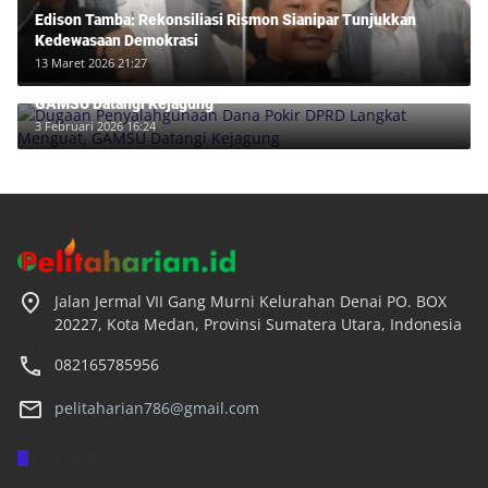
Edison Tamba: Rekonsiliasi Rismon Sianipar Tunjukkan
Kedewasaan Demokrasi
13 Maret 2026 21:27
Dugaan Penyalahgunaan Dana Pokir DPRD Langkat Menguat,
GAMSU Datangi Kejagung
3 Februari 2026 16:24
Jalan Jermal VII Gang Murni Kelurahan Denai PO. BOX
20227, Kota Medan, Provinsi Sumatera Utara, Indonesia
082165785956
pelitaharian786@gmail.com
Kategori