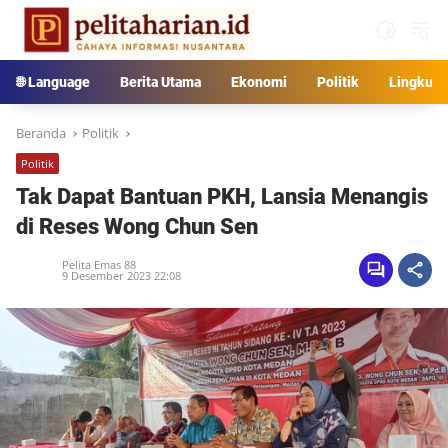
Langsung
ke
konten
🌐 Language
Berita Utama
Ekonomi
Politik
Lingkun
Beranda
Politik
Politik
Tak Dapat Bantuan PKH, Lansia Menangis
di Reses Wong Chun Sen
Pelita Emas 88
9 Desember 2023 22:08