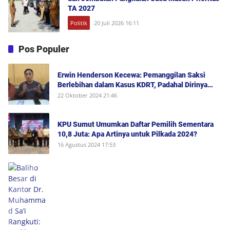
TA 2027
Politik
20 Juli 2026 16:11
Pos Populer
Erwin Henderson Kecewa: Pemanggilan Saksi
Berlebihan dalam Kasus KDRT, Padahal Dirinya
Saksi Peristiwa dan Tidak Berada di Tempat
22 Oktober 2024 21:46
Kejadian Serta Bukan Saksi Pelapor Atau Orang
yang Dilaporkan Dalam Perkara
KPU Sumut Umumkan Daftar Pemilih Sementara
10,8 Juta: Apa Artinya untuk Pilkada 2024?
16 Agustus 2024 17:53