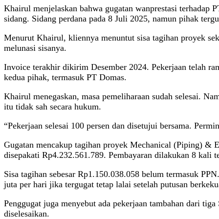
Khairul menjelaskan bahwa gugatan wanprestasi terhadap 
sidang. Sidang perdana pada 8 Juli 2025, namun pihak terg
Menurut Khairul, kliennya menuntut sisa tagihan proyek sek
melunasi sisanya.
Invoice terakhir dikirim Desember 2024. Pekerjaan telah r
kedua pihak, termasuk PT Domas.
Khairul menegaskan, masa pemeliharaan sudah selesai. Nam
itu tidak sah secara hukum.
“Pekerjaan selesai 100 persen dan disetujui bersama. Permi
Gugatan mencakup tagihan proyek Mechanical (Piping) & Ele
disepakati Rp4.232.561.789. Pembayaran dilakukan 8 kali t
Sisa tagihan sebesar Rp1.150.038.058 belum termasuk PPN.
juta per hari jika tergugat tetap lalai setelah putusan berke
Penggugat juga menyebut ada pekerjaan tambahan dari tiga 
diselesaikan.