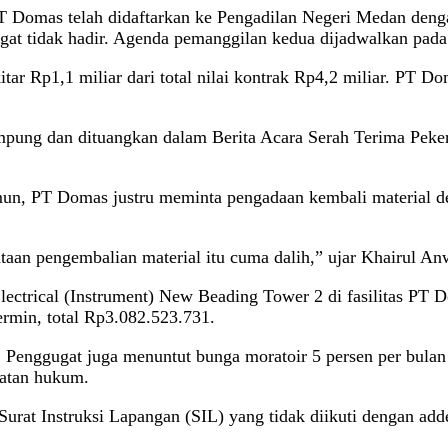
PT Domas telah didaftarkan ke Pengadilan Negeri Medan den
ugat tidak hadir. Agenda pemanggilan kedua dijadwalkan pada
itar Rp1,1 miliar dari total nilai kontrak Rp4,2 miliar. PT 
ampung dan dituangkan dalam Berita Acara Serah Terima Peke
un, PT Domas justru meminta pengadaan kembali material den
ntaan pengembalian material itu cuma dalih,” ujar Khairul A
ctrical (Instrument) New Beading Tower 2 di fasilitas PT D
ermin, total Rp3.082.523.731.
 Penggugat juga menuntut bunga moratoir 5 persen per bula
kuatan hukum.
Surat Instruksi Lapangan (SIL) yang tidak diikuti dengan ad