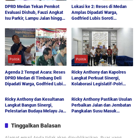
DPRD Medan Tekan Pemkot
Lokasi ke 2: Reses di Medan
Evaluasi Dishub, Fauzi Angkat
Amplas Dipadati Warga,
Isu Parkir, Lampu Jalan hingga
Godfried Lubis Soroti
Transparansi Proyek
Kemudahan Layanan Kesehatan
hingga Penyerapan Aspirasi
Publik
Politik
Politik
Agenda 2 Tempat Acara: Reses
Ricky Anthony dan Kapolres
DPRD Medan di Timbang Deli
Langkat Perkuat Sinergi,
Dipadati Warga, Godfried Lubis
Kolaborasi Legislatif-Polri
Politik
Politik
Uraikan Akses Bantuan Sosial
Didorong Demi Kamtibmas
hingga Layanan UHC
Kondusif
Ricky Anthony dan Kesultanan
Ricky Anthony Pastikan Usulan
Langkat Bangun Sinergi,
Perbaikan Jalan dan Jembatan
Pelestarian Budaya Melayu Jadi
Pangkalan Susu Masuk
Pilar Pembangunan Daerah
Prioritas TA 2027
Tinggalkan Balasan
Alamat email Anda tidak akan dipublikasikan.
Ruas yang