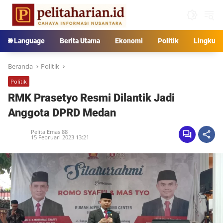
Langsung
ke
konten
🌐 Language
Berita Utama
Ekonomi
Politik
Lingkun
Beranda
Politik
Politik
RMK Prasetyo Resmi Dilantik Jadi
Anggota DPRD Medan
Pelita Emas 88
15 Februari 2023 13:21