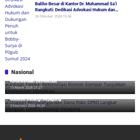
Baliho Besar di Kantor Dr. Muhammad Sa’i
Rangkuti: Dedikasi Advokasi Hukum dan
Dukungan Penuh untuk Bobby-Surya di Pilgub
24 Oktober 2024 15:56
Sumut 2024
Nasional
Edison Tamba: Rekonsiliasi Rismon Sianipar Tunjukkan
Kedewasaan Demokrasi
13 Maret 2026 21:27
Dugaan Penyalahgunaan Dana Pokir DPRD Langkat Menguat,
GAMSU Datangi Kejagung
3 Februari 2026 16:24