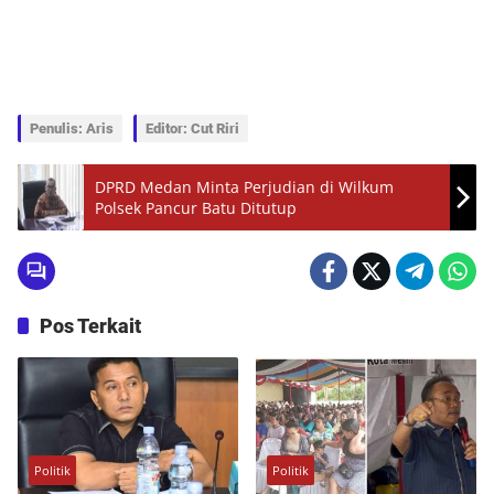
Penulis: Aris
Editor: Cut Riri
DPRD Medan Minta Perjudian di Wilkum
Polsek Pancur Batu Ditutup
Pos Terkait
Politik
Politik