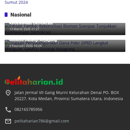
Nasional
Edison Tamba: Rekonsiliasi Rismon Sianipar Tunjukkan
Kedewasaan Demokrasi
13 Maret 2026 21:27
Dugaan Penyalahgunaan Dana Pokir DPRD Langkat Menguat,
GAMSU Datangi Kejagung
3 Februari 2026 16:24
Jalan Jermal VII Gang Murni Kelurahan Denai PO. BOX
20227, Kota Medan, Provinsi Sumatera Utara, Indonesia
082165785956
pelitaharian786@gmail.com