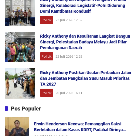
Sinergi, Kolaborasi Legislatif-Polri Didorong
Demi Kamtibmas Kondusif
Politik
23 Juli 2026 12:52
Ricky Anthony dan Kesultanan Langkat Bangun
Sinergi, Pelestarian Budaya Melayu Jadi Pilar
Pembangunan Daerah
Politik
23 Juli 2026 12:29
Ricky Anthony Pastikan Usulan Perbaikan Jalan
dan Jembatan Pangkalan Susu Masuk Prioritas
TA 2027
Politik
20 Juli 2026 16:11
Pos Populer
Erwin Henderson Kecewa: Pemanggilan Saksi
Berlebihan dalam Kasus KDRT, Padahal Dirinya
Saksi Peristiwa dan Tidak Berada di Tempat
22 Oktober 2024 21:46