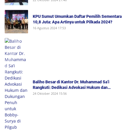
Kejadian Serta Bukan Saksi Pelapor Atau Orang
yang Dilaporkan Dalam Perkara
KPU Sumut Umumkan Daftar Pemilih Sementara
10,8 Juta: Apa Artinya untuk Pilkada 2024?
16 Agustus 2024 17:53
Baliho Besar di Kantor Dr. Muhammad Sa’i
Rangkuti: Dedikasi Advokasi Hukum dan
Dukungan Penuh untuk Bobby-Surya di Pilgub
24 Oktober 2024 15:56
Sumut 2024