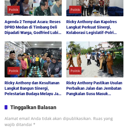
Politik
Politik
Agenda 2 Tempat Acara: Reses
Ricky Anthony dan Kapolres
DPRD Medan di Timbang Deli
Langkat Perkuat Sinergi,
Dipadati Warga, Godfried Lubis
Kolaborasi Legislatif-Polri
Uraikan Akses Bantuan Sosial
Didorong Demi Kamtibmas
hingga Layanan UHC
Kondusif
Politik
Politik
Ricky Anthony dan Kesultanan
Ricky Anthony Pastikan Usulan
Langkat Bangun Sinergi,
Perbaikan Jalan dan Jembatan
Pelestarian Budaya Melayu Jadi
Pangkalan Susu Masuk
Pilar Pembangunan Daerah
Prioritas TA 2027
Tinggalkan Balasan
Alamat email Anda tidak akan dipublikasikan.
Ruas yang
wajib ditandai
*