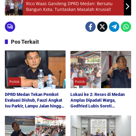
Rico Waas Gandeng DPRD Medan: Bersatu
Bangun Kota, Tuntaskan Masalah Krusial!
Pos Terkait
Politik
Politik
DPRD Medan Tekan Pemkot
Lokasi ke 2: Reses di Medan
Evaluasi Dishub, Fauzi Angkat
Amplas Dipadati Warga,
Isu Parkir, Lampu Jalan hingga
Godfried Lubis Soroti
Transparansi Proyek
Kemudahan Layanan Kesehatan
hingga Penyerapan Aspirasi
Publik