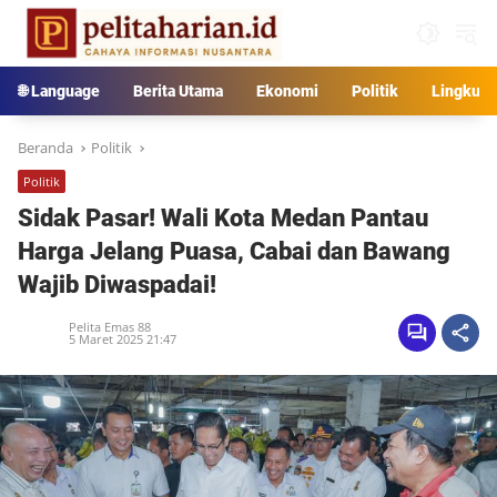
Langsung
ke
konten
🌐 Language
Berita Utama
Ekonomi
Politik
Lingkun
Beranda
Politik
Politik
Sidak Pasar! Wali Kota Medan Pantau
Harga Jelang Puasa, Cabai dan Bawang
Wajib Diwaspadai!
Pelita Emas 88
5 Maret 2025 21:47