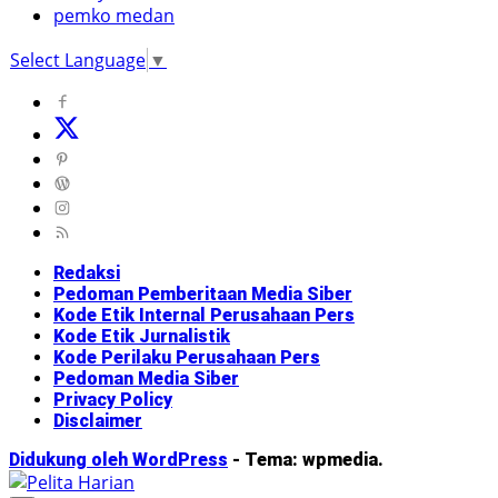
pemko medan
Select Language
▼
Redaksi
Pedoman Pemberitaan Media Siber
Kode Etik Internal Perusahaan Pers
Kode Etik Jurnalistik
Kode Perilaku Perusahaan Pers
Pedoman Media Siber
Privacy Policy
Disclaimer
Didukung oleh WordPress
-
Tema: wpmedia.