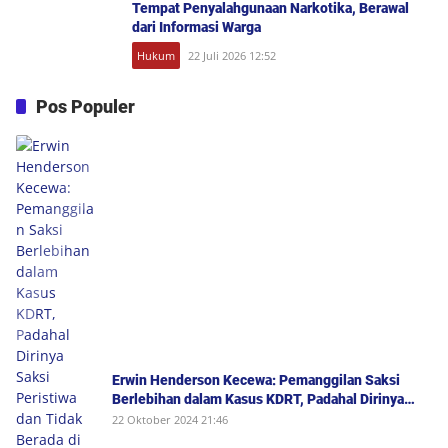
Tempat Penyalahgunaan Narkotika, Berawal
dari Informasi Warga
Hukum
22 Juli 2026 12:52
Pos Populer
Erwin Henderson Kecewa: Pemanggilan Saksi
Berlebihan dalam Kasus KDRT, Padahal Dirinya
Saksi Peristiwa dan Tidak Berada di Tempat
22 Oktober 2024 21:46
Kejadian Serta Bukan Saksi Pelapor Atau Orang