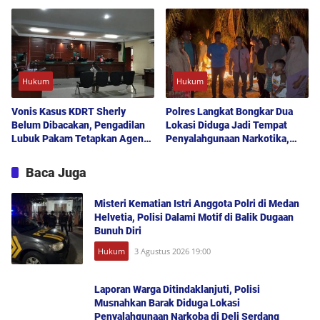
Hukum
Hukum
Vonis Kasus KDRT Sherly
Polres Langkat Bongkar Dua
Belum Dibacakan, Pengadilan
Lokasi Diduga Jadi Tempat
Lubuk Pakam Tetapkan Agenda
Penyalahgunaan Narkotika,
Sidang Pekan Depan
Berawal dari Informasi Warga
Baca Juga
Misteri Kematian Istri Anggota Polri di Medan
Helvetia, Polisi Dalami Motif di Balik Dugaan
Bunuh Diri
Hukum
3 Agustus 2026 19:00
Laporan Warga Ditindaklanjuti, Polisi
Musnahkan Barak Diduga Lokasi
Penyalahgunaan Narkoba di Deli Serdang