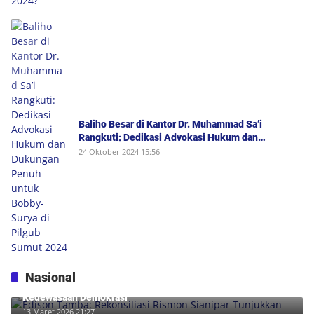
Baliho Besar di Kantor Dr. Muhammad Sa’i
Rangkuti: Dedikasi Advokasi Hukum dan
Dukungan Penuh untuk Bobby-Surya di Pilgub
24 Oktober 2024 15:56
Sumut 2024
Nasional
Edison Tamba: Rekonsiliasi Rismon Sianipar Tunjukkan
Kedewasaan Demokrasi
13 Maret 2026 21:27