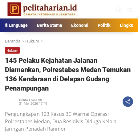
Langsung
ke
konten
🌐 Language
Berita Utama
Ekonomi
Politik
Lingkun
Beranda
Hukum
Hukum
145 Pelaku Kejahatan Jalanan
Diamankan, Polrestabes Medan Temukan
136 Kendaraan di Delapan Gudang
Penampungan
Pelita Emas 88
31 Mei 2026 17:49
Pengungkapan 123 Kasus 3C Warnai Operasi
Polrestabes Medan, Dua Residivis Diduga Kelola
Jaringan Penadah Ranmor