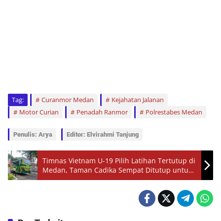
Tag:
Curanmor Medan
Kejahatan Jalanan
Motor Curian
Penadah Ranmor
Polrestabes Medan
Penulis: Arya
Editor: Elvirahmi Tanjung
Timnas Vietnam U-19 Pilih Latihan Tertutup di
Medan, Taman Cadika Sempat Ditutup untuk
Umum