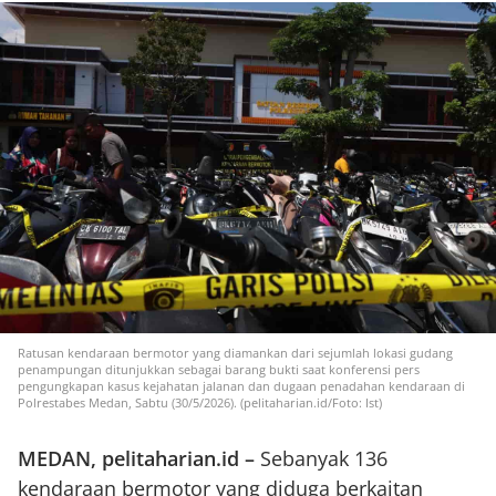
Ratusan kendaraan bermotor yang diamankan dari sejumlah lokasi gudang
penampungan ditunjukkan sebagai barang bukti saat konferensi pers
pengungkapan kasus kejahatan jalanan dan dugaan penadahan kendaraan di
Polrestabes Medan, Sabtu (30/5/2026). (pelitaharian.id/Foto: Ist)
MEDAN, pelitaharian.id –
Sebanyak 136
kendaraan bermotor yang diduga berkaitan