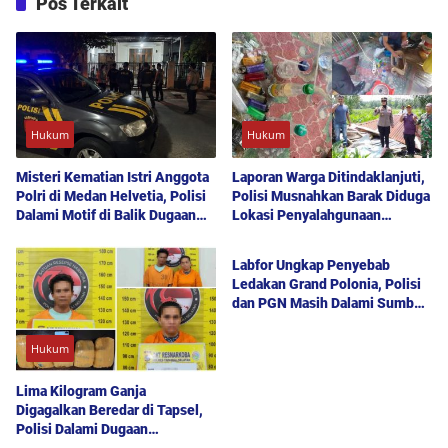
Pos Terkait
Hukum
Hukum
Misteri Kematian Istri Anggota
Laporan Warga Ditindaklanjuti,
Polri di Medan Helvetia, Polisi
Polisi Musnahkan Barak Diduga
Dalami Motif di Balik Dugaan
Lokasi Penyalahgunaan
Hukum
Bunuh Diri
Narkoba di Deli Serdang
Labfor Ungkap Penyebab
Ledakan Grand Polonia, Polisi
dan PGN Masih Dalami Sumber
Kebocoran Gas
Hukum
Lima Kilogram Ganja
Digagalkan Beredar di Tapsel,
Polisi Dalami Dugaan
Keterlibatan Jaringan Lain