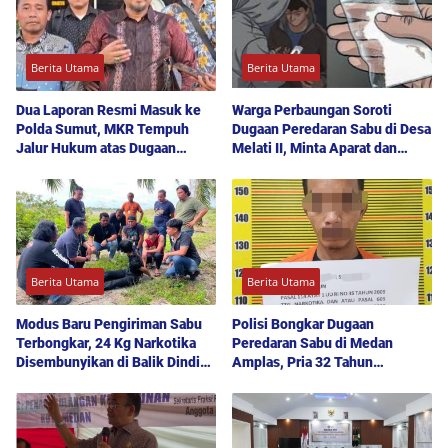
Berita Utama
Berita Utama
Dua Laporan Resmi Masuk ke
Warga Perbaungan Soroti
Polda Sumut, MKR Tempuh
Dugaan Peredaran Sabu di Desa
Jalur Hukum atas Dugaan
Melati II, Minta Aparat dan
Hoaks dan Pencemaran Nama
Polda Sumut Bertindak
Baik
Berita Utama
Berita Utama
Modus Baru Pengiriman Sabu
Polisi Bongkar Dugaan
Terbongkar, 24 Kg Narkotika
Peredaran Sabu di Medan
Disembunyikan di Balik Dinding
Amplas, Pria 32 Tahun
Mobil Menuju Jakarta
Diamankan Bersama 12 Paket
Barang Bukti