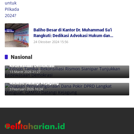
Baliho Besar di Kantor Dr. Muhammad Sa’i
Rangkuti: Dedikasi Advokasi Hukum dan
Dukungan Penuh untuk Bobby-Surya di Pilgub
24 Oktober 2024 15:56
Sumut 2024
Nasional
Edison Tamba: Rekonsiliasi Rismon Sianipar Tunjukkan
Kedewasaan Demokrasi
13 Maret 2026 21:27
Dugaan Penyalahgunaan Dana Pokir DPRD Langkat Menguat,
GAMSU Datangi Kejagung
3 Februari 2026 16:24