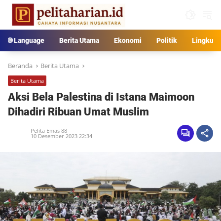
Langsung
ke
konten
🌐 Language
Berita Utama
Ekonomi
Politik
Lingkun
Beranda
Berita Utama
Berita Utama
Aksi Bela Palestina di Istana Maimoon
Dihadiri Ribuan Umat Muslim
Pelita Emas 88
10 Desember 2023 22:34