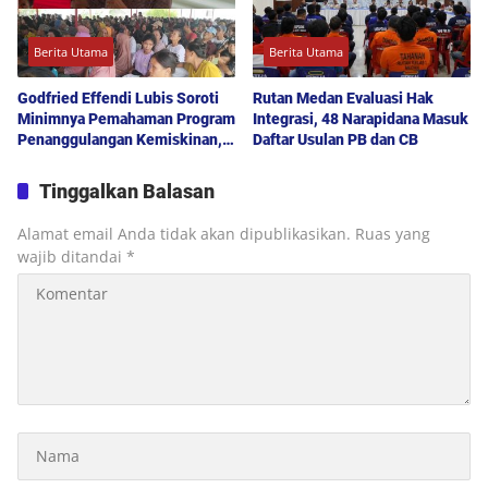
Berita Utama
Berita Utama
Godfried Effendi Lubis Soroti
Rutan Medan Evaluasi Hak
Minimnya Pemahaman Program
Integrasi, 48 Narapidana Masuk
Penanggulangan Kemiskinan,
Daftar Usulan PB dan CB
Drainase hingga Lampu Jalan
Jadi Keluhan Warga Medan
Tinggalkan Balasan
Denai
Alamat email Anda tidak akan dipublikasikan.
Ruas yang
wajib ditandai
*