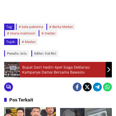
Tag:
bela palestina
Berita Medan
istana maimoon
medan
Topik:
Medan
Penulis: Aris
Editor: Cut Riri
Bupat Dairi Hadiri Apel Siaga Deklarasi
Kampanye Damai Bersama Bawaslu
Pos Terkait