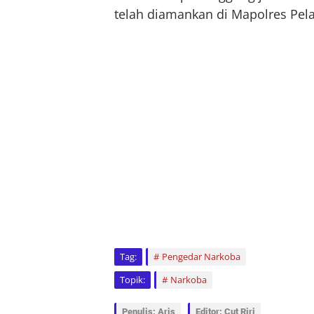
telah diamankan di Mapolres Pe
Tag:
Pengedar Narkoba
Topik:
Narkoba
Penulis: Aris
Editor: Cut Riri