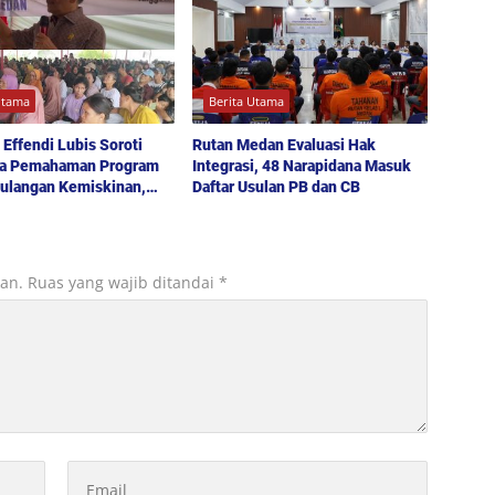
Utama
Berita Utama
 Effendi Lubis Soroti
Rutan Medan Evaluasi Hak
a Pemahaman Program
Integrasi, 48 Narapidana Masuk
ulangan Kemiskinan,
Daftar Usulan PB dan CB
 hingga Lampu Jalan
luhan Warga Medan Denai
kan.
Ruas yang wajib ditandai
*