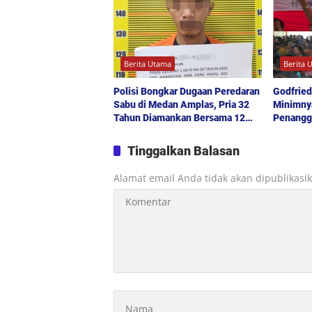
Berita Utama
Berita 
Polisi Bongkar Dugaan Peredaran
Godfried
Sabu di Medan Amplas, Pria 32
Minimny
Tahun Diamankan Bersama 12
Penangg
Paket Barang Bukti
Drainase
Jadi Ke
Tinggalkan Balasan
Alamat email Anda tidak akan dipublikasi