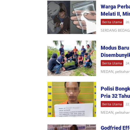
Warga Perba
Melati II, M
Berita Utama
26 
SERDANG BEDAGAI,
Modus Baru 
Disembunyik
Berita Utama
24 
MEDAN, pelitahari
Polisi Bong
Pria 32 Tah
Berita Utama
22 
MEDAN, pelitahar
Godfried Ef