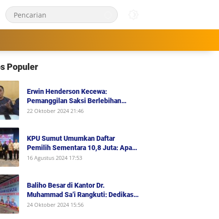
s Populer
Erwin Henderson Kecewa:
Pemanggilan Saksi Berlebihan
dalam Kasus KDRT, Padahal Dirinya
22 Oktober 2024 21:46
Saksi Peristiwa dan Tidak Berada di
Tempat Kejadian Serta Bukan Saksi
Pelapor Atau Orang yang Dilaporkan
KPU Sumut Umumkan Daftar
Dalam Perkara
Pemilih Sementara 10,8 Juta: Apa
Artinya untuk Pilkada 2024?
16 Agustus 2024 17:53
Baliho Besar di Kantor Dr.
Muhammad Sa’i Rangkuti: Dedikasi
Advokasi Hukum dan Dukungan
24 Oktober 2024 15:56
Penuh untuk Bobby-Surya di Pilgub