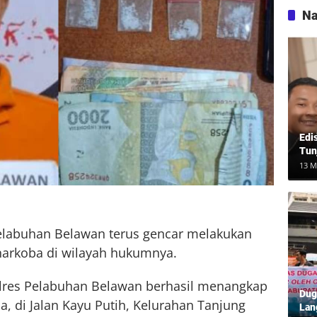
Na
Edi
Tun
13 M
Pelabuhan Belawan terus gencar melakukan
narkoba di wilayah hukumnya.
olres Pelabuhan Belawan berhasil menangkap
Dug
a, di Jalan Kayu Putih, Kelurahan Tanjung
Lan