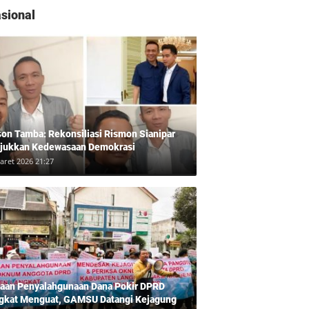
Sumut 2024
sional
son Tamba: Rekonsiliasi Rismon Sianipar
jukkan Kedewasaan Demokrasi
aret 2026 21:27
aan Penyalahgunaan Dana Pokir DPRD
gkat Menguat, GAMSU Datangi Kejagung