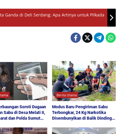
 Ganda di Deli Serdang: Apa Artinya untuk Pilkada
Utama
Berita Utama
erbaungan Soroti Dugaan
Modus Baru Pengiriman Sabu
n Sabu di Desa Melati II,
Terbongkar, 24 Kg Narkotika
arat dan Polda Sumut
Disembunyikan di Balik Dinding
k
Mobil Menuju Jakarta