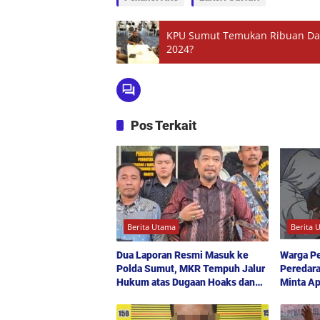
KPU Sumut Temukan Ribuan Data
2024?
Pos Terkait
Berita Utama
Berita 
Dua Laporan Resmi Masuk ke
Warga P
Polda Sumut, MKR Tempuh Jalur
Peredara
Hukum atas Dugaan Hoaks dan
Minta Ap
Pencemaran Nama Baik
Bertinda