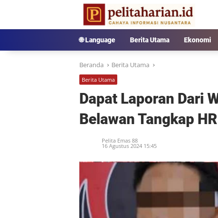
Langsung
ke
konten
🌐 Language
Berita Utama
Ekonomi
Beranda
Berita Utama
Berita Utama
Dapat Laporan Dari 
Belawan Tangkap HR
Pelita Emas 88
16 Agustus 2024 15:45