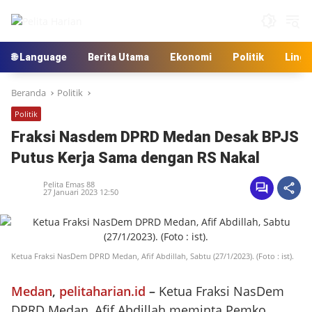
Langsung
ke
konten
🌐 Language
Berita Utama
Ekonomi
Politik
Ling
Beranda
Politik
Politik
Fraksi Nasdem DPRD Medan Desak BPJS
Putus Kerja Sama dengan RS Nakal
Pelita Emas 88
27 Januari 2023 12:50
Ketua Fraksi NasDem DPRD Medan, Afif Abdillah, Sabtu (27/1/2023). (Foto : ist).
Medan
,
pelitaharian.id
–
Ketua Fraksi NasDem
DPRD Medan, Afif Abdillah meminta Pemko