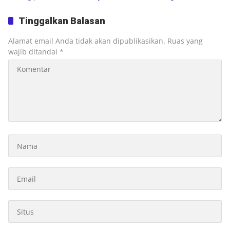
Melayu Jadi Pilar
Masuk Prioritas TA 2027
Pembangunan Daerah
Tinggalkan Balasan
Alamat email Anda tidak akan dipublikasikan.
Ruas yang
wajib ditandai
*