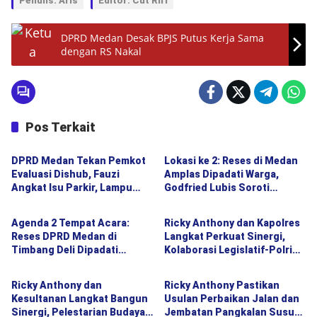
Penulis: Aris
Editor: Cut Riri
DPRD Medan Desak BPJS Putus Kerja Sama
dengan RS Nakal
Pos Terkait
Politik
Politik
DPRD Medan Tekan Pemkot
Lokasi ke 2: Reses di Medan
Evaluasi Dishub, Fauzi
Amplas Dipadati Warga,
Angkat Isu Parkir, Lampu
Godfried Lubis Soroti
Politik
Politik
Jalan hingga Transparansi
Kemudahan Layanan
Proyek
Kesehatan hingga
Agenda 2 Tempat Acara:
Ricky Anthony dan Kapolres
Penyerapan Aspirasi Publik
Reses DPRD Medan di
Langkat Perkuat Sinergi,
Timbang Deli Dipadati
Kolaborasi Legislatif-Polri
Politik
Politik
Warga, Godfried Lubis
Didorong Demi Kamtibmas
Uraikan Akses Bantuan
Kondusif
Ricky Anthony dan
Ricky Anthony Pastikan
Sosial hingga Layanan UHC
Kesultanan Langkat Bangun
Usulan Perbaikan Jalan dan
Sinergi, Pelestarian Budaya
Jembatan Pangkalan Susu