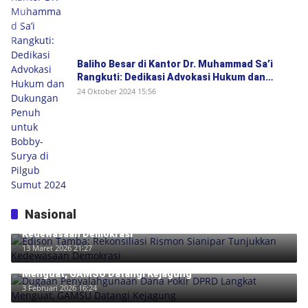
Baliho Besar di Kantor Dr. Muhammad Sa’i
Rangkuti: Dedikasi Advokasi Hukum dan
Dukungan Penuh untuk Bobby-Surya di Pilgub
24 Oktober 2024 15:56
Sumut 2024
Nasional
Edison Tamba: Rekonsiliasi Rismon Sianipar Tunjukkan
Kedewasaan Demokrasi
13 Maret 2026 21:27
Dugaan Penyalahgunaan Dana Pokir DPRD Langkat
Menguat, GAMSU Datangi Kejagung
3 Februari 2026 16:24