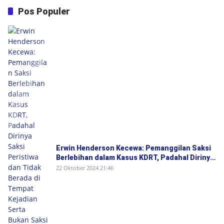
Pos Populer
Erwin Henderson Kecewa: Pemanggilan Saksi
Berlebihan dalam Kasus KDRT, Padahal Dirinya
Saksi Peristiwa dan Tidak Berada di Tempat
22 Oktober 2024 21:46
Kejadian Serta Bukan Saksi Pelapor Atau
Orang yang Dilaporkan Dalam Perkara