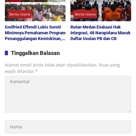
Berita Utama
Berita Utama
Godfried Effendi Lubis Soroti
Rutan Medan Evaluasi Hak
Minimnya Pemahaman Program
Integrasi, 48 Narapidana Masuk
Penanggulangan Kemiskinan,
Daftar Usulan PB dan CB
Drainase hingga Lampu Jalan
Jadi Keluhan Warga Medan
Tinggalkan Balasan
Denai
Alamat email Anda tidak akan dipublikasikan.
Ruas yang
wajib ditandai
*