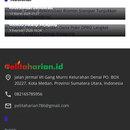
Edison Tamba: Rekonsiliasi Rismon Sianipar Tunjukkan
Kedewasaan Demokrasi
13 Maret 2026 21:27
Dugaan Penyalahgunaan Dana Pokir DPRD Langkat Menguat,
GAMSU Datangi Kejagung
3 Februari 2026 16:24
Jalan Jermal VII Gang Murni Kelurahan Denai PO. BOX
20227, Kota Medan, Provinsi Sumatera Utara, Indonesia
082165785956
pelitaharian786@gmail.com
Kategori