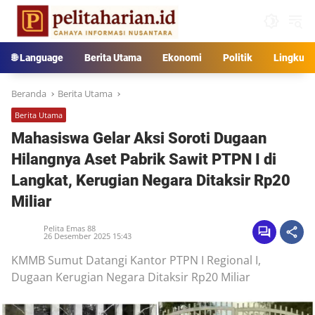
Langsung
ke
konten
🌐 Language
Berita Utama
Ekonomi
Politik
Lingkun
Beranda
Berita Utama
Berita Utama
Mahasiswa Gelar Aksi Soroti Dugaan
Hilangnya Aset Pabrik Sawit PTPN I di
Langkat, Kerugian Negara Ditaksir Rp20
Miliar
Pelita Emas 88
26 Desember 2025 15:43
KMMB Sumut Datangi Kantor PTPN I Regional I,
Dugaan Kerugian Negara Ditaksir Rp20 Miliar