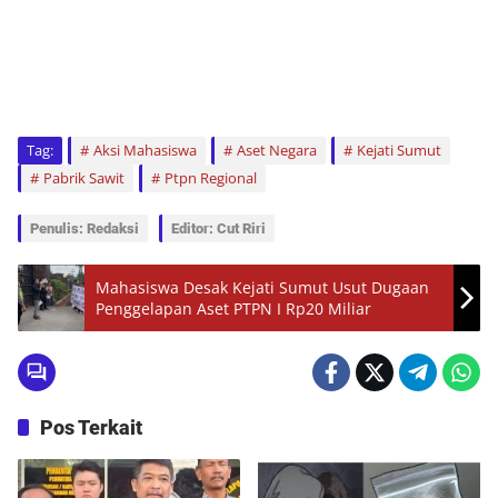
Tag:
Aksi Mahasiswa
Aset Negara
Kejati Sumut
Pabrik Sawit
Ptpn Regional
Penulis: Redaksi
Editor: Cut Riri
Mahasiswa Desak Kejati Sumut Usut Dugaan
Penggelapan Aset PTPN I Rp20 Miliar
Pos Terkait