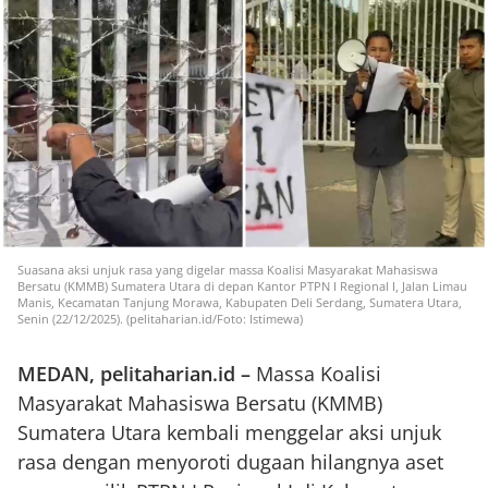
Suasana aksi unjuk rasa yang digelar massa Koalisi Masyarakat Mahasiswa
Bersatu (KMMB) Sumatera Utara di depan Kantor PTPN I Regional I, Jalan Limau
Manis, Kecamatan Tanjung Morawa, Kabupaten Deli Serdang, Sumatera Utara,
Senin (22/12/2025). (pelitaharian.id/Foto: Istimewa)
MEDAN, pelitaharian.id –
Massa Koalisi
Masyarakat Mahasiswa Bersatu (KMMB)
Sumatera Utara kembali menggelar aksi unjuk
rasa dengan menyoroti dugaan hilangnya aset