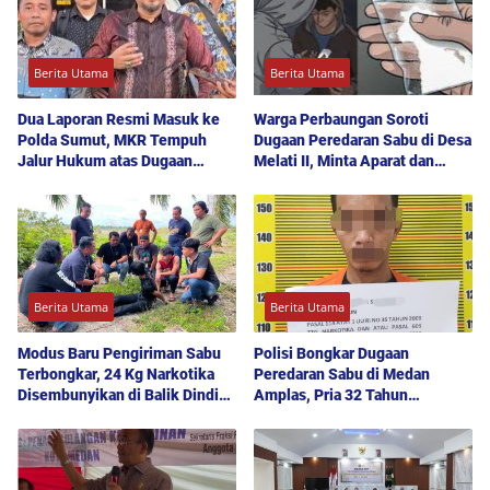
Berita Utama
Berita Utama
Dua Laporan Resmi Masuk ke
Warga Perbaungan Soroti
Polda Sumut, MKR Tempuh
Dugaan Peredaran Sabu di Desa
Jalur Hukum atas Dugaan
Melati II, Minta Aparat dan
Hoaks dan Pencemaran Nama
Polda Sumut Bertindak
Baik
Berita Utama
Berita Utama
Modus Baru Pengiriman Sabu
Polisi Bongkar Dugaan
Terbongkar, 24 Kg Narkotika
Peredaran Sabu di Medan
Disembunyikan di Balik Dinding
Amplas, Pria 32 Tahun
Mobil Menuju Jakarta
Diamankan Bersama 12 Paket
Barang Bukti