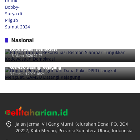
Nasional
Edison Tamba: Rekonsiliasi Rismon Sianipar Tunjukkan
Kedewasaan Demokrasi
13 Maret 2026 21:27
Dugaan Penyalahgunaan Dana Pokir DPRD Langkat Menguat,
GAMSU Datangi Kejagung
3 Februari 2026 16:24
Jalan Jermal VII Gang Murni Kelurahan Denai PO. BOX
20227, Kota Medan, Provinsi Sumatera Utara, Indonesia