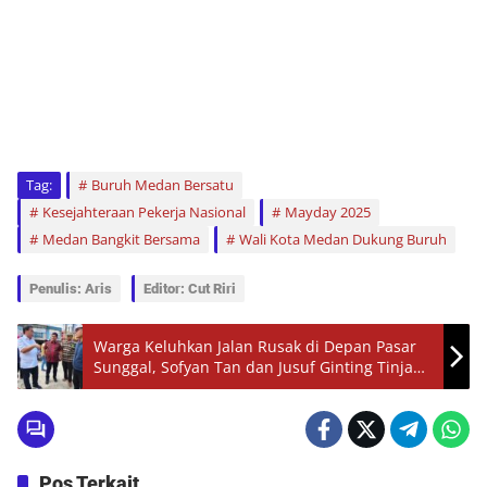
Tag:
Buruh Medan Bersatu
Kesejahteraan Pekerja Nasional
Mayday 2025
Medan Bangkit Bersama
Wali Kota Medan Dukung Buruh
Penulis: Aris
Editor: Cut Riri
Warga Keluhkan Jalan Rusak di Depan Pasar
Sunggal, Sofyan Tan dan Jusuf Ginting Tinjau
Lokasi
Pos Terkait