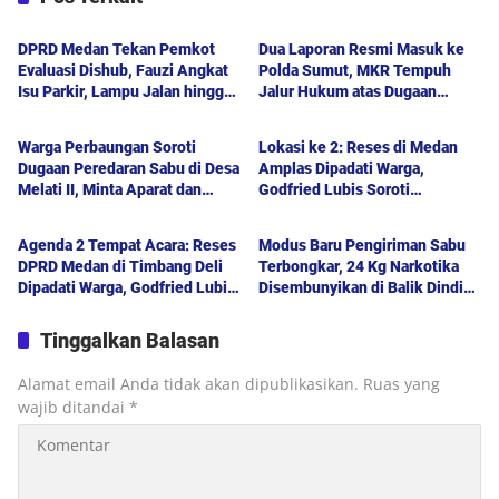
Politik
Berita Utama
DPRD Medan Tekan Pemkot
Dua Laporan Resmi Masuk ke
Evaluasi Dishub, Fauzi Angkat
Polda Sumut, MKR Tempuh
Isu Parkir, Lampu Jalan hingga
Jalur Hukum atas Dugaan
Berita Utama
Politik
Transparansi Proyek
Hoaks dan Pencemaran Nama
Baik
Warga Perbaungan Soroti
Lokasi ke 2: Reses di Medan
Dugaan Peredaran Sabu di Desa
Amplas Dipadati Warga,
Melati II, Minta Aparat dan
Godfried Lubis Soroti
Politik
Berita Utama
Polda Sumut Bertindak
Kemudahan Layanan Kesehatan
hingga Penyerapan Aspirasi
Agenda 2 Tempat Acara: Reses
Modus Baru Pengiriman Sabu
Publik
DPRD Medan di Timbang Deli
Terbongkar, 24 Kg Narkotika
Dipadati Warga, Godfried Lubis
Disembunyikan di Balik Dinding
Uraikan Akses Bantuan Sosial
Mobil Menuju Jakarta
hingga Layanan UHC
Tinggalkan Balasan
Alamat email Anda tidak akan dipublikasikan.
Ruas yang
wajib ditandai
*