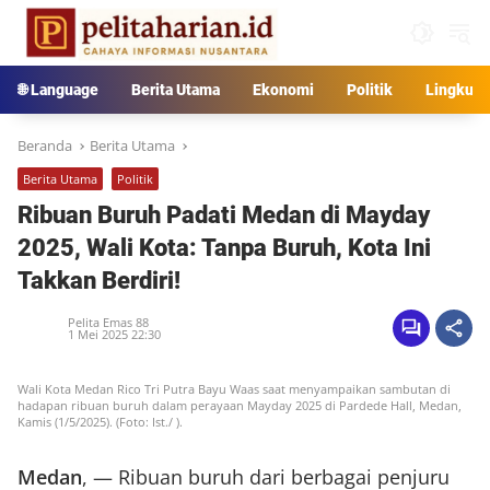
Langsung
ke
konten
🌐 Language
Berita Utama
Ekonomi
Politik
Lingkun
Beranda
Berita Utama
Berita Utama
Politik
Ribuan Buruh Padati Medan di Mayday
2025, Wali Kota: Tanpa Buruh, Kota Ini
Takkan Berdiri!
Pelita Emas 88
1 Mei 2025 22:30
Wali Kota Medan Rico Tri Putra Bayu Waas saat menyampaikan sambutan di
hadapan ribuan buruh dalam perayaan Mayday 2025 di Pardede Hall, Medan,
Kamis (1/5/2025). (Foto: Ist./ ).
Medan
, — Ribuan buruh dari berbagai penjuru