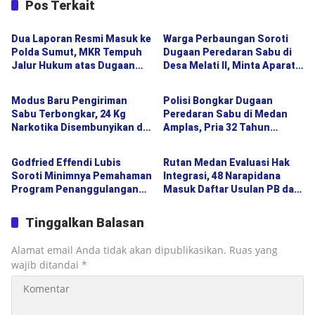
Pos Terkait
Berita Utama
Berita Utama
Dua Laporan Resmi Masuk ke
Warga Perbaungan Soroti
Polda Sumut, MKR Tempuh
Dugaan Peredaran Sabu di
Jalur Hukum atas Dugaan
Desa Melati II, Minta Aparat
Berita Utama
Berita Utama
Hoaks dan Pencemaran
dan Polda Sumut Bertindak
Nama Baik
Modus Baru Pengiriman
Polisi Bongkar Dugaan
Sabu Terbongkar, 24 Kg
Peredaran Sabu di Medan
Narkotika Disembunyikan di
Amplas, Pria 32 Tahun
Berita Utama
Berita Utama
Balik Dinding Mobil Menuju
Diamankan Bersama 12 Paket
Jakarta
Barang Bukti
Godfried Effendi Lubis
Rutan Medan Evaluasi Hak
Soroti Minimnya Pemahaman
Integrasi, 48 Narapidana
Program Penanggulangan
Masuk Daftar Usulan PB dan
Kemiskinan, Drainase hingga
CB
Lampu Jalan Jadi Keluhan
Tinggalkan Balasan
Warga Medan Denai
Alamat email Anda tidak akan dipublikasikan.
Ruas yang
wajib ditandai
*