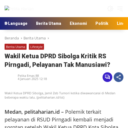
Langsung
ke
konten
🌐 Language
Berita Utama
Ekonomi
Politik
Ling
Beranda
Berita Utama
Berita Utama
Lifestyle
Wakil Ketua DPRD Sibolga Kritik RS
Pirngadi, Pelayanan Tak Manusiawi?
Pelita Emas 88
4 Januari 2025 12:18
Wakil Ketua DPRD Sibolga, Jamil Zeb Tumori ketika diwawancarai di Medan
beberapa waktu lalu. (pelitaharian.id/ist)
Medan, pelitaharian.id –
Polemik terkait
pelayanan di RSUD Pirngadi kembali menjadi
sorotan setelah Wakil Ketua DPRD Kota Sibolga,