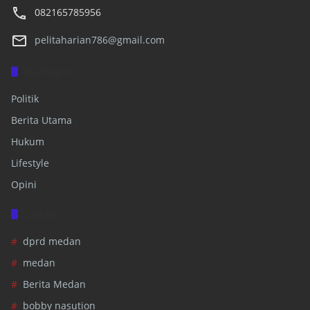
082165785956
pelitaharian786@gmail.com
Kategori
Politik
Berita Utama
Hukum
Lifestyle
Opini
Label
dprd medan
medan
Berita Medan
bobby nasution