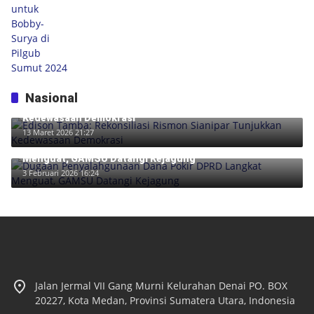
Nasional
Edison Tamba: Rekonsiliasi Rismon Sianipar Tunjukkan
Kedewasaan Demokrasi
13 Maret 2026 21:27
Dugaan Penyalahgunaan Dana Pokir DPRD Langkat
Menguat, GAMSU Datangi Kejagung
3 Februari 2026 16:24
Jalan Jermal VII Gang Murni Kelurahan Denai PO. BOX
20227, Kota Medan, Provinsi Sumatera Utara, Indonesia